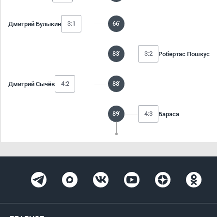
3:1
66'
Дмитрий Булыкин
83'
3:2
Робертас Пошкус
4:2
88'
Дмитрий Сычёв
89'
4:3
Бараса