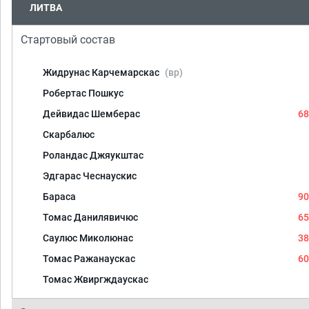
ЛИТВА
Стартовый состав
Жидрунас Карчемарскас
(вр)
Робертас Пошкус
Дейвидас Шемберас
68
Скарбалюс
Роландас Джяукштас
Эдгарас Чеснаускис
Бараса
90
Томас Данилявичюс
65
Саулюс Миколюнас
38
Томас Ражанаускас
60
Томас Жвиргждаускас