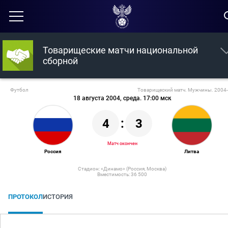
Товарищеские матчи национальной
сборной
Футбол
Товарищеский матч. Мужчины. 2004
18 августа 2004, среда. 17:00 мск
4
:
3
Матч окончен
Россия
Литва
Стадион:
«Динамо»
(Россия, Москва)
Вместимость: 36 500
ПРОТОКОЛ
ИСТОРИЯ