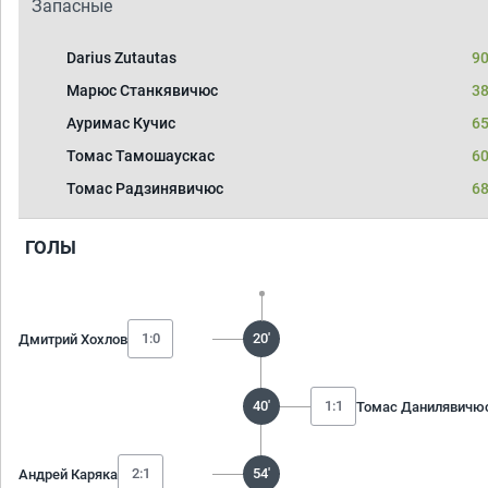
Запасные
Darius Zutautas
90
Марюс Станкявичюс
38
Ауримас Кучис
65
Томас Тамошаускас
60
Томас Радзинявичюс
68
ГОЛЫ
1:0
20'
Дмитрий Хохлов
40'
1:1
Томас Данилявичю
2:1
54'
Андрей Каряка