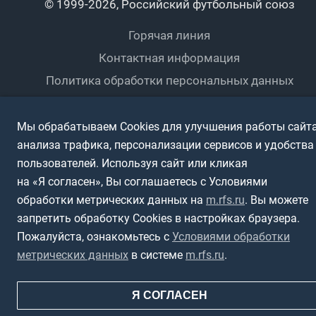
Пляжный
Любители
© 1999-2026, Российский футбольный союз
Документы
Мини-футбол
Спортшколы
Горячая линия
Контактная информация
ПОДА-футбол
Дети
Политика обработки персональных данных
Футбольное двоеборье
Ветераны
Использование информации
Полная версия сайта
Мы обрабатываем Cookies для улучшения работы сайта
Интерактивный
Спортсмены с ОВЗ
анализа трафика, персонализации сервисов и удобства
пользователей. Используя сайт или кликая
на «Я согласен», Вы соглашаетесь с Условиями
обработки метрических данных на
m.rfs.ru
. Вы можете
запретить обработку Cookies в настройках браузера.
Пожалуйста, ознакомьтесь с
Условиями обработки
метрических данных
в системе
m.rfs.ru
.
Я СОГЛАСЕН