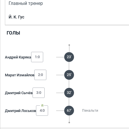
Главный тренер
Й. К. Гус
ГОЛЫ
1:0
23'
Андрей Каряка
2:0
25'
Марат Измайлов
3:0
32'
Дмитрий Сычёв
4:0
67'
Дмитрий Лоськов
Пенальти