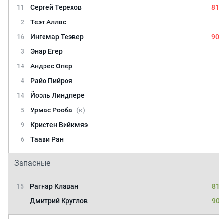
11
Сергей Терехов
81
2
Теэт Аллас
16
Ингемар Теэвер
90
3
Энар Егер
14
Андрес Опер
4
Райо Пийроя
14
Йоэль Линдпере
5
Урмас Рооба
(к)
9
Кристен Вийкмяэ
6
Таави Ран
Запасные
15
Рагнар Клаван
81
Дмитрий Круглов
90