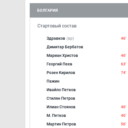
БОЛГАРИЯ
Стартовый состав
Здравков
(вр)
46'
Димитар Бербатов
Мариан Христов
46'
Георгий Пеев
63'
Розен Кирилов
74'
Пажин
Ивайло Петков
Стилян Петров
Илиан Стоянов
46'
М. Петков
46'
Мартин Петров
56'