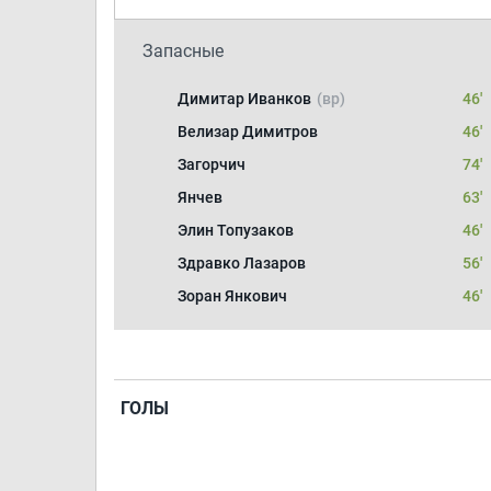
Запасные
Димитар Иванков
(вр)
46'
Велизар Димитров
46'
Загорчич
74'
Янчев
63'
Элин Топузаков
46'
Здравко Лазаров
56'
Зоран Янкович
46'
ГОЛЫ