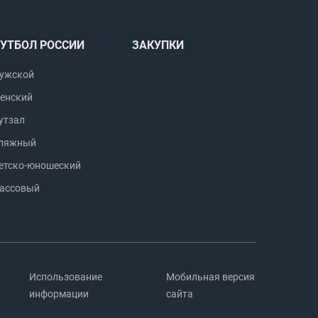
УТБОЛ РОССИИ
ЗАКУПКИ
ужской
енский
утзал
ляжный
етско-юношеский
ассовый
Использование
Мобильная версия
информации
сайта