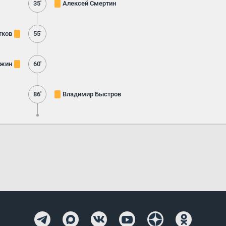
35'
Алексей Смертин
тков
55'
жин
60'
86'
Владимир Быстров