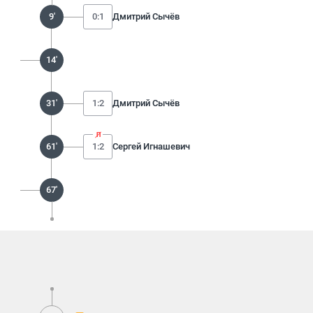
9'
0:1
Дмитрий Сычёв
14'
31'
1:2
Дмитрий Сычёв
61'
1:2
Сергей Игнашевич
67'