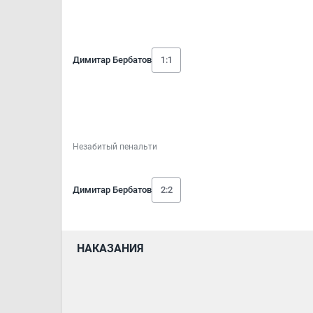
Димитар Бербатов
1:1
Незабитый пенальти
Димитар Бербатов
2:2
НАКАЗАНИЯ