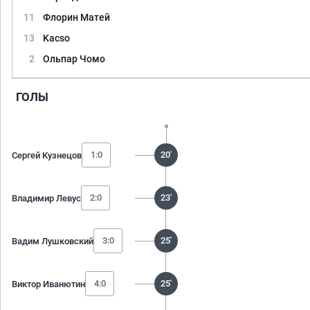
11
Флорин Матей
13
Kacso
2
Ольпар Чомо
ГОЛЫ
1:0
20'
Сергей Кузнецов
2:0
23'
Владимир Левус
3:0
25'
Вадим Лушковский
4:0
25'
Виктор Иванютин