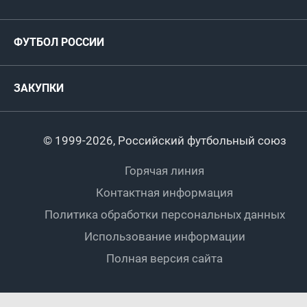
ФИФА/УЕФА
Руководство
Антидопинг
Пляжный футбол
ФУТБОЛ РОССИИ
Международные
Комитеты и комиссии
Спонсоры и партнеры
Титулы и трофеи
Футбол
Женщины
Турниры сборных
ЗАКУПКИ
Регионы
Футзал
Студенты
Турниры клубов
Календарный план
Пляжный
Любители
© 1999-2026, Российский футбольный союз
Документы
Мини-футбол
Спортшколы
Горячая линия
Контактная информация
ПОДА-футбол
Дети
Политика обработки персональных данных
Футбольное двоеборье
Ветераны
Использование информации
Полная версия сайта
Интерактивный
Спортсмены с ОВЗ