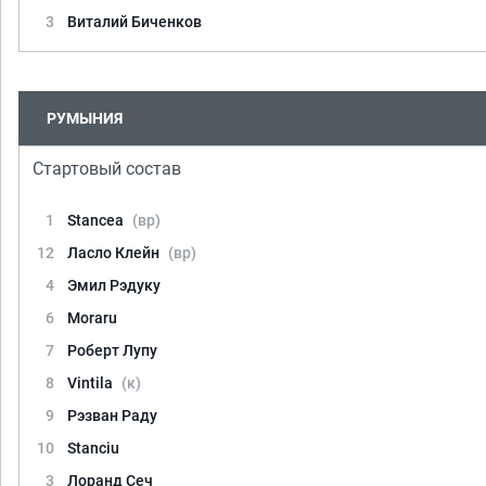
3
Виталий Биченков
РУМЫНИЯ
Стартовый состав
1
Stancea
(вр)
12
Ласло Клейн
(вр)
4
Эмил Рэдуку
6
Moraru
7
Роберт Лупу
8
Vintila
(к)
9
Рэзван Раду
10
Stanciu
3
Лоранд Сеч