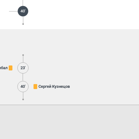
40'
мбал
23'
40'
Сергей Кузнецов