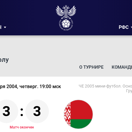
Ы
РФС
олу
О ТУРНИРЕ
КОМАНД
ря 2004, четверг. 19:00 мск
ЧЕ 2005 мини-футбол. Осн
Гр
3
:
3
Матч окончен