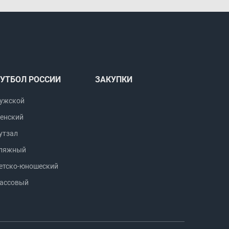
УТБОЛ РОССИИ
ЗАКУПКИ
ужской
енский
утзал
ляжный
етско-юношеский
ассовый