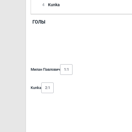
4
Kunka
ГОЛЫ
Милан Павлович
1:1
Kunka
2:1