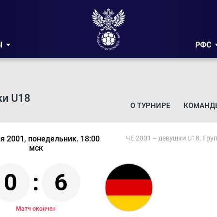
Ы
РФС
ки U18
О ТУРНИРЕ
КОМАНД
я 2001, понедельник. 18:00
ЧЕ 2001 – девушки U18. Гру
мск
0
:
6
Матч окончен