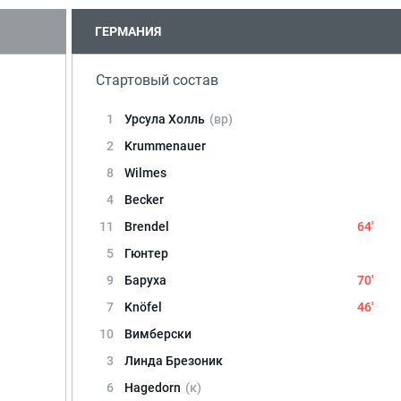
ГЕРМАНИЯ
Стартовый состав
1
Урсула Холль
(вр)
2
Krummenauer
8
Wilmes
4
Becker
11
Brendel
64'
5
Гюнтер
9
Баруха
70'
7
Knöfel
46'
10
Вимберски
3
Линда Брезоник
6
Hagedorn
(к)