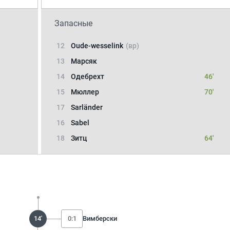
Запасные
12
Oude-wesselink
(вр)
13
Марсяк
14
Одебрехт
46'
15
Мюллер
70'
17
Sarländer
16
Sabel
18
Зитц
64'
14'
0:1
Вимберски