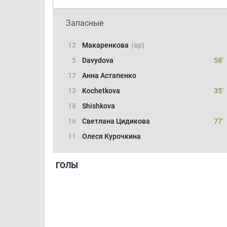
Запасные
12
Макаренкова
(вр)
5
Davydova
58'
17
Анна Астапенко
13
Kochetkova
35'
18
Shishkova
16
Светлана Цидикова
77'
11
Олеся Курочкина
ГОЛЫ