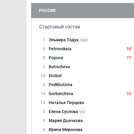
РОССИЯ
Стартовый состав
1
Эльвира Тодуа
(вр)
6
Petrovskaia
58'
8
Popova
77'
7
Batischeva
10
Drobot
2
Podkholzina
14
Gorbatcheva
35'
15
Наталья Перцева
3
Елена Суслова
(к)
9
Мария Дьячкова
4
Ирина Миронова