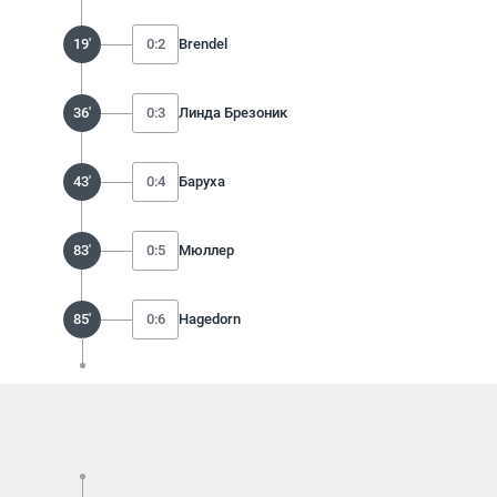
19'
0:2
Brendel
36'
0:3
Линда Брезоник
43'
0:4
Баруха
83'
0:5
Мюллер
85'
0:6
Hagedorn