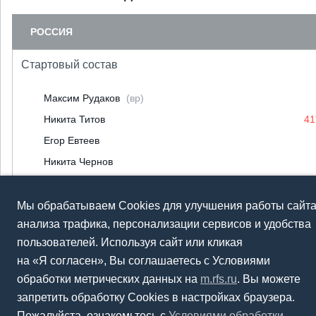
РОССИЯ
Стартовый состав
Максим Рудаков
(вр)
Никита Титов
41
Егор Евтеев
Никита Чернов
Джамалдин Ходжаниязов
Денис Якуба
Мы обрабатываем Cookies для улучшения работы сайта
анализа трафика, персонализации сервисов и удобства
Александр Лихачев
50
пользователей. Используя сайт или кликая
Юрий Завезен
41
на «Я согласен», Вы соглашаетесь с Условиями
Данила Буранов
обработки метрических данных на
m.rfs.ru
. Вы можете
Александр Зуев
72
запретить обработку Cookies в настройках браузера.
Рамиль Шейдаев
Пожалуйста, ознакомьтесь с
Условиями обработки