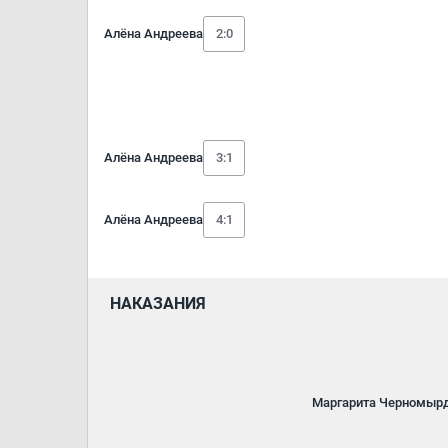
Алёна Андреева
2:0
Алёна Андреева
3:1
Алёна Андреева
4:1
НАКАЗАНИЯ
Маргарита Черномыр