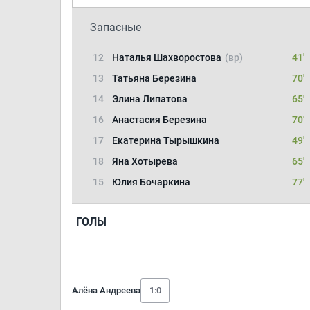
Запасные
12
Наталья Шахворостова
(вр)
41'
13
Татьяна Березина
70'
14
Элина Липатова
65'
16
Анастасия Березина
70'
17
Екатерина Тырышкина
49'
18
Яна Хотырева
65'
15
Юлия Бочаркина
77'
ГОЛЫ
Алёна Андреева
1:0