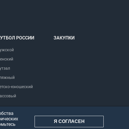
УТБОЛ РОССИИ
ЗАКУПКИ
ужской
енский
утзал
ляжный
етско-юношеский
ассовый
обства
рических
Я СОГЛАСЕН
омьтесь