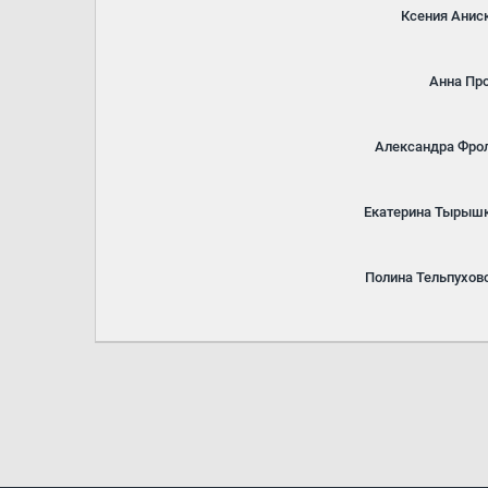
Ксения Анис
Анна Пр
Александра Фро
Екатерина Тырыш
Полина Тельпухов