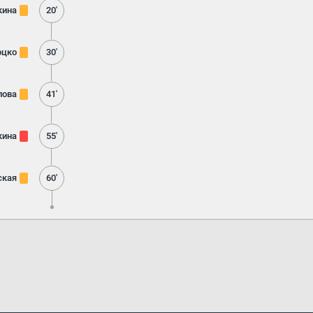
кина
20'
оцко
30'
лова
41'
кина
55'
ская
60'