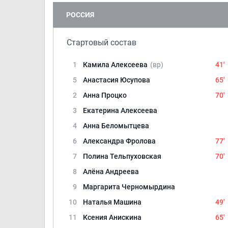
РОССИЯ
Стартовый состав
1
Камила Алексеева
(вр)
41'
5
Анастасия Юсупова
65'
2
Анна Процко
70'
3
Екатерина Алексеева
4
Анна Беломытцева
6
Александра Фролова
77'
7
Полина Тельпуховская
70'
8
Алёна Андреева
9
Маргарита Черномырдина
10
Наталья Машина
49'
11
Ксения Анискина
65'