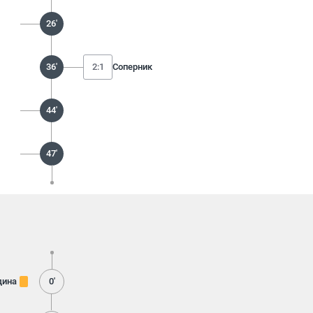
26'
36'
2:1
Соперник
44'
47'
дина
0'