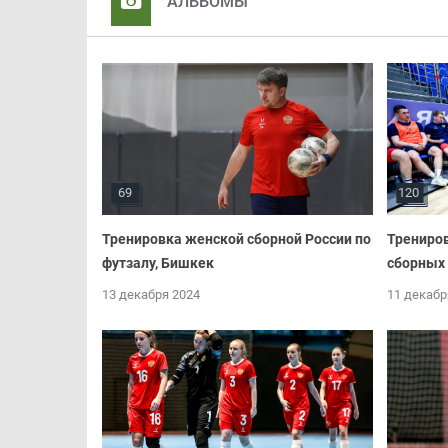
АЛЬБОМЫ
69
120
Тренировка женской сборной России по
Трениро
футзалу, Бишкек
сборных 
13 декабря 2024
11 декабр