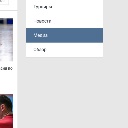
емя
Турниры
Новости
Медиа
Обзор
сии по