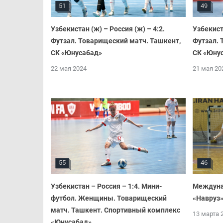
51
49
Узбекистан (ж) – Россия (ж) – 4:2.
Узбекиста
Футзал. Товарищеский матч. Ташкент,
Футзал. 
СК «Юнусабад»
СК «Юну
22 мая 2024
21 мая 20
55
46
Узбекистан – Россия – 1:4. Мини-
Междуна
футбол. Женщины. Товарищеский
«Навруз»
матч. Ташкент. Спортивный комплекс
13 марта 
«Юнусабад»