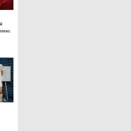
ий
плекс