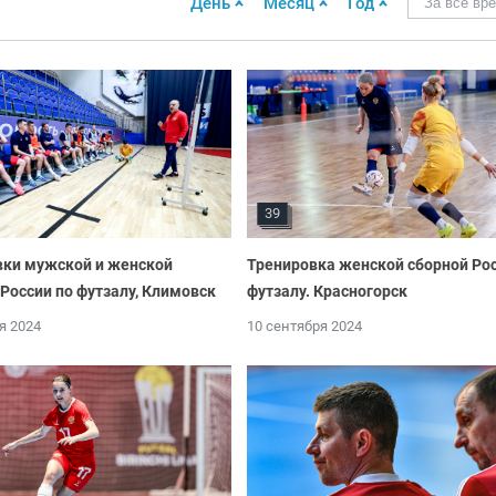
День
Месяц
Год
За все вр
39
вки мужской и женской
Тренировка женской сборной Рос
России по футзалу, Климовск
футзалу. Красногорск
я 2024
10 сентября 2024