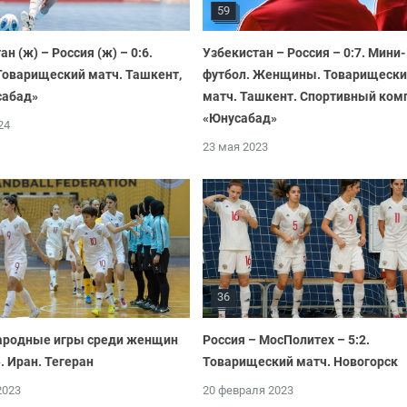
59
н (ж) – Россия (ж) – 0:6.
Узбекистан – Россия – 0:7. Мини-
Товарищеский матч. Ташкент,
футбол. Женщины. Товарищеск
сабад»
матч. Ташкент. Спортивный ком
«Юнусабад»
24
23 мая 2023
36
родные игры среди женщин
Россия – МосПолитех – 5:2.
. Иран. Тегеран
Товарищеский матч. Новогорск
2023
20 февраля 2023