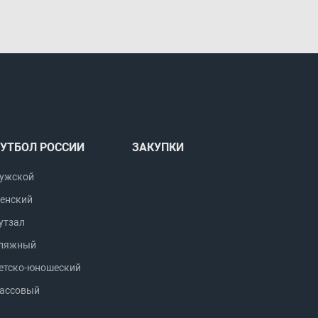
УТБОЛ РОССИИ
ЗАКУПКИ
ужской
енский
утзал
ляжный
етско-юношеский
ассовый