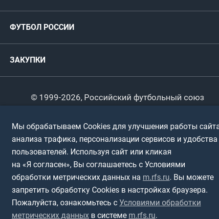
ФИФА/УЕФА
Руководство
Антидопинг
Пляжный футбол
ФУТБОЛ РОССИИ
Международные
Комитеты и комиссии
Спонсоры и партнеры
Титулы и трофеи
Футбол
Женщины
Турниры сборных
ЗАКУПКИ
Регионы
Футзал
Студенты
Турниры клубов
Календарный план
Пляжный
Любители
© 1999-2026, Российский футбольный союз
Документы
Мини-футбол
Спортшколы
Горячая линия
Мы обрабатываем Cookies для улучшения работы сайта
Контактная информация
анализа трафика, персонализации сервисов и удобства
ПОДА-футбол
Дети
Политика обработки персональных данных
пользователей. Используя сайт или кликая
Футбольное двоеборье
Ветераны
на «Я согласен», Вы соглашаетесь с Условиями
Использование информации
обработки метрических данных на
m.rfs.ru
. Вы можете
Полная версия сайта
Интерактивный
Спортсмены с ОВЗ
запретить обработку Cookies в настройках браузера.
Пожалуйста, ознакомьтесь с
Условиями обработки
метрических данных
в системе
m.rfs.ru
.