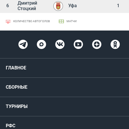
Дмитрий
6
Уфа
1
Стоцкий
КОЛИЧЕСТВО АВТОГОЛОВ
МАТЧИ
ГЛАВНОЕ
Новости
СБОРНЫЕ
Медиа
Мужские
ТУРНИРЫ
Карта болельщика
Женские
РФС
Пресс-центр
РФС
Футзал