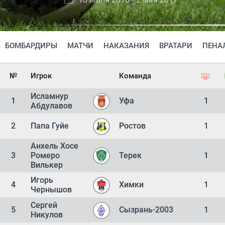
БОМБАРДИРЫ
МАТЧИ
НАКАЗАНИЯ
ВРАТАРИ
ПЕНА
№
Игрок
Команда
Исламнур
1
Уфа
1
Абдулавов
2
Папа Гуйе
Ростов
1
Анхель Хосе
3
Ромеро
Терек
1
Вилькер
Игорь
4
Химки
1
Чернышов
Сергей
5
Сызрань-2003
1
Никулов