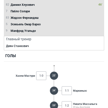
82
46'
Даниил Хлусевич
7
Пабло Солари
83
Жедсон Фернандеш
5
Эсекьель Омар Барко
9
Манфред Угальде
Главный тренер
Деян Станкович
ГОЛЫ
1:0
25'
Хазем Мастури
34'
1:1
Маркиньос
Никита Массалыга
59'
1:2
Игорь Дмитриев