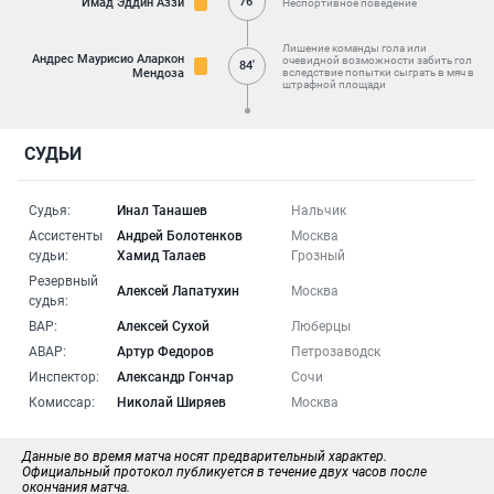
76'
Имад Эддин Аззи
Неспортивное поведение
Лишение команды гола или
Андрес Маурисио Аларкон
очевидной возможности забить гол
84'
Мендоза
вследствие попытки сыграть в мяч в
штрафной площади
СУДЬИ
Судья:
Инал Танашев
Нальчик
Ассистенты
Андрей Болотенков
Москва
судьи:
Хамид Талаев
Грозный
Резервный
Алексей Лапатухин
Москва
судья:
ВАР:
Алексей Сухой
Люберцы
АВАР:
Артур Федоров
Петрозаводск
Инспектор:
Александр Гончар
Сочи
Комиссар:
Николай Ширяев
Москва
Данные во время матча носят предварительный характер.
Официальный протокол публикуется в течение двух часов после
окончания матча.