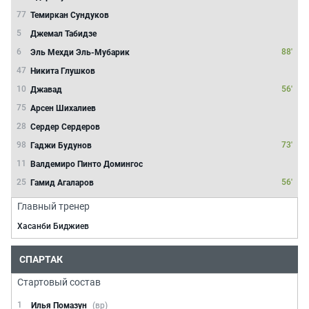
77
Темиркан Сундуков
5
Джемал Табидзе
6
88'
Эль Мехди Эль-Мубарик
47
Никита Глушков
10
56'
Джавад
75
Арсен Шихалиев
28
Сердер Сердеров
98
73'
Гаджи Будунов
11
Валдемиро Пинто Домингос
25
56'
Гамид Агаларов
Главный тренер
Хасанби Биджиев
СПАРТАК
Стартовый состав
1
Илья Помазун
(вр)