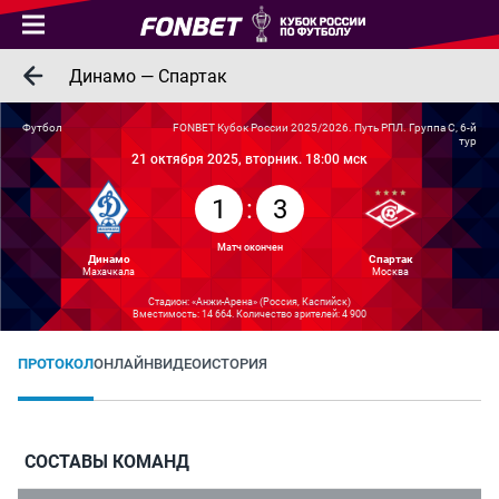
Динамо — Спартак
Футбол
FONBET Кубок России 2025/2026. Путь РПЛ. Группа C, 6-й
тур
21 октября 2025, вторник. 18:00 мск
1
:
3
Матч окончен
Динамо
Спартак
Махачкала
Москва
Стадион: «Анжи-Арена» (Россия, Каспийск)
Вместимость: 14 664. Количество зрителей: 4 900
ПРОТОКОЛ
ОНЛАЙН
ВИДЕО
ИСТОРИЯ
СОСТАВЫ КОМАНД