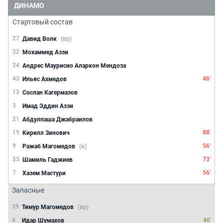
ДИНАМО
Стартовый состав
27
Давид Волк
(вр)
22
Мохаммед Аззи
24
Андрес Маурисио Аларкон Мендоза
43
46'
Ильяс Ахмедов
13
Сослан Кагермазов
3
Имад Эддин Аззи
21
Абдулпаша Джабраилов
19
88'
Кирилл Зинович
9
56'
Ражаб Магомедов
(к)
53
73'
Шамиль Гаджиев
7
56'
Хазем Мастури
Запасные
39
Тимур Магомедов
(вр)
4
46'
Идар Шумахов