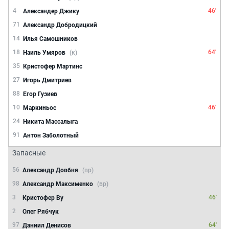
4
46'
Александер Джику
71
Александр Добродицкий
14
Илья Самошников
18
64'
Наиль Умяров
(к)
35
Кристофер Мартинс
27
Игорь Дмитриев
88
Егор Гузиев
10
46'
Маркиньос
24
Никита Массалыга
91
Антон Заболотный
Запасные
56
Александр Довбня
(вр)
98
Александр Максименко
(вр)
3
46'
Кристофер Ву
2
Олег Рябчук
97
64'
Даниил Денисов