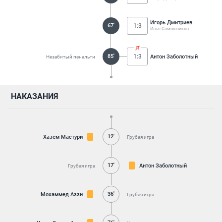
Игорь Дмитриев
67'
1:3
Илья Самошников
85'
1:3
Антон Заболотный
Незабитый пенальти
НАКАЗАНИЯ
12'
Хазем Мастури
Грубая игра
17'
Антон Заболотный
Грубая игра
36'
Мохаммед Аззи
Грубая игра