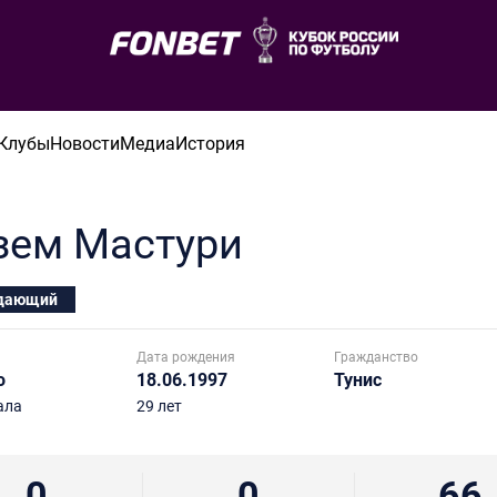
Клубы
Новости
Медиа
История
зем
Мастури
дающий
Дата рождения
Гражданство
о
18.06.1997
Тунис
ала
29 лет
0
0
66