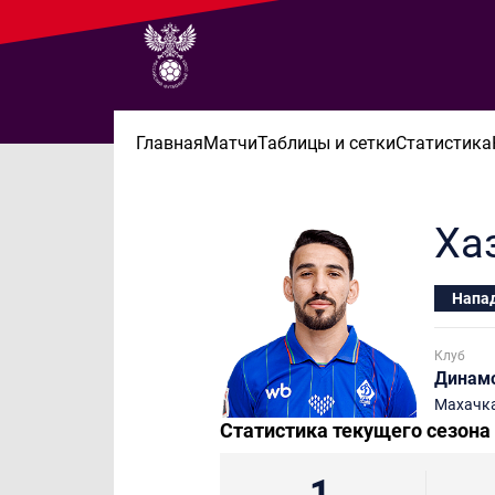
Главная
Матчи
Таблицы и сетки
Статистика
Ха
Напа
Клуб
Динам
Махачк
Статистика текущего сезона
1