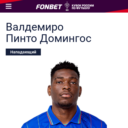
Валдемиро
Пинто
Домингос
Нападающий