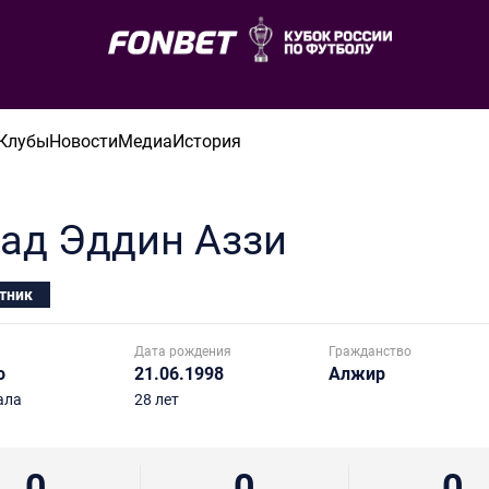
Клубы
Новости
Медиа
История
ад Эддин
Аззи
тник
Дата рождения
Гражданство
о
21.06.1998
Алжир
ала
28 лет
0
0
0