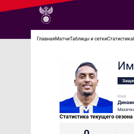
Главная
Матчи
Таблицы и сетки
Статистика
Им
Защи
Клуб
Динам
Махачк
Статистика текущего сезона
0