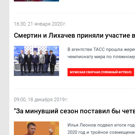
ЖЕНСКАЯ СБОРНАЯ
ДЕВУШКИ U-17
ЕВГЕНИЙ КУЗЬМИН
СТАНИСЛАВ ЧЕРЧ
МИХАИЛ ГАЛАКТИОНОВ
ВАЛЕНТИН ГА
16:30, 21 января 2020 г.
ЖЕНСКАЯ СБОРНАЯ (ПЛЯЖНЫЙ ФУТБОЛ)
Смертин и Лихачев приняли участие 
ЖЕНЩИНЫ U-21
ЮНОШИ (2006)
В агентстве ТАСС прошла жере
чемпионату мира по пляжному 
МУЖСКАЯ СБОРНАЯ (ПЛЯЖНЫЙ ФУТБОЛ)
09:00, 18 декабря 2019 г.
"За минувший сезон поставил бы чет
Илья Леонов подвел итоги го
2020 год и тройное совмещени