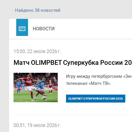
Найдено 38 новостей
НОВОСТИ
15:00, 22 июля 2026 г.
Матч OLIMPBET Суперкубка России 20
Игру между петербургским «Зе
телеканал «Матч ТВ».
OLIMPBET СУПЕРКУБОК РОССИИ 2026
00:51, 19 июля 2026 г.