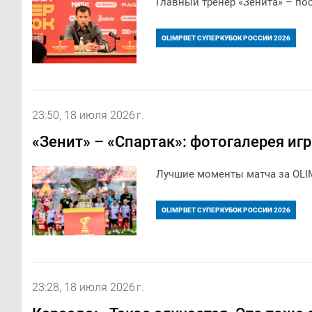
Главный тренер ​«Зенита»​ – п
OLIMPBET СУПЕРКУБОК РОССИИ 2026
23:50, 18 июля 2026 г.
«Зенит» – «Спартак»: фотогалерея иг
Лучшие моменты матча за OLI
OLIMPBET СУПЕРКУБОК РОССИИ 2026
23:28, 18 июля 2026 г.