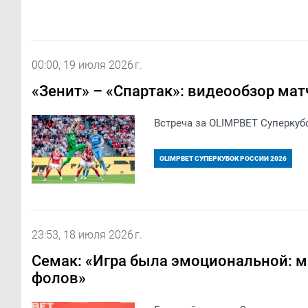
00:00, 19 июля 2026 г.
«Зенит» – «Спартак»: видеообзор мат
Встреча за OLIMPBET Суперкуб
OLIMPBET СУПЕРКУБОК РОССИИ 2026
23:53, 18 июля 2026 г.
Семак: ​«Игра была эмоциональной: м
фолов»