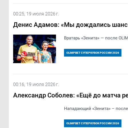
00:25, 19 июля 2026 г.
Денис Адамов: «Мы дождались шанса
Вратарь «Зенита» — после OLI
OLIMPBET СУПЕРКУБОК РОССИИ 2026
00:16, 19 июля 2026 г.
Александр Соболев: «Ещё до матча ре
Нападающий «Зенита» – после
OLIMPBET СУПЕРКУБОК РОССИИ 2026