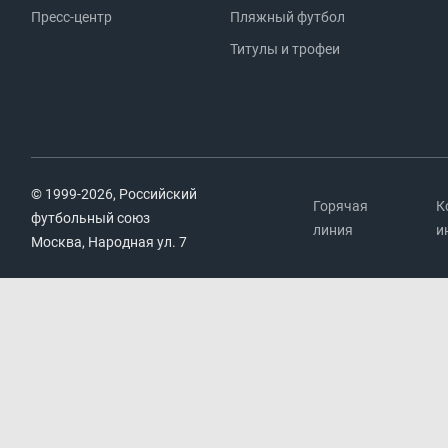
Пресс-центр
Пляжный футбол
Титулы и трофеи
© 1999-2026, Российский
Горячая
К
футбольный союз
линия
и
Москва, Народная ул. 7