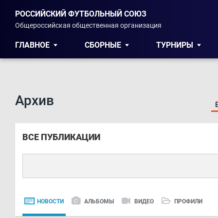
РОССИЙСКИЙ ФУТБОЛЬНЫЙ СОЮЗ
Общероссийская общественная организация
ГЛАВНОЕ
СБОРНЫЕ
ТУРНИРЫ
Архив
ВСЕ ПУБЛИКАЦИИ
НОВОСТИ
АЛЬБОМЫ
ВИДЕО
ПРОФИЛИ