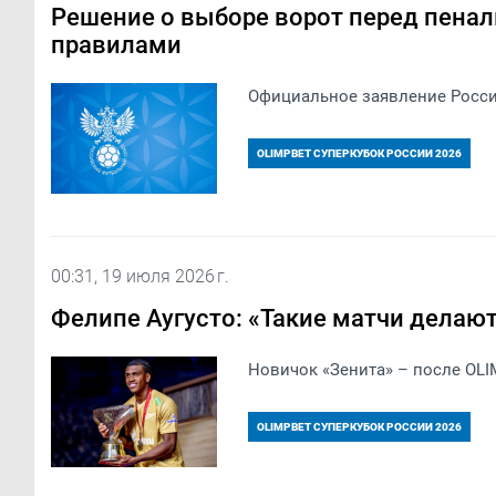
Решение о выборе ворот перед пенал
правилами
Официальное заявление Росси
OLIMPBET СУПЕРКУБОК РОССИИ 2026
00:31, 19 июля 2026 г.
Фелипе Аугусто: «Такие матчи делаю
Новичок «Зенита» – после OLI
OLIMPBET СУПЕРКУБОК РОССИИ 2026