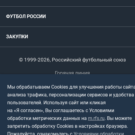
ФИФА/УЕФА
Руководство
Антидопинг
Пляжный футбол
ФУТБОЛ РОССИИ
Международные
Комитеты и комиссии
Спонсоры и партнеры
Титулы и трофеи
Футбол
Женщины
Турниры сборных
ЗАКУПКИ
Регионы
Футзал
Студенты
Турниры клубов
Календарный план
Пляжный
Любители
© 1999-2026, Российский футбольный союз
Документы
Мини-футбол
Спортшколы
Горячая линия
Контактная информация
ПОДА-футбол
Дети
Мы обрабатываем Cookies для улучшения работы сайта
Политика обработки персональных данных
анализа трафика, персонализации сервисов и удобства
Футбольное двоеборье
Ветераны
Использование информации
пользователей. Используя сайт или кликая
на «Я согласен», Вы соглашаетесь с Условиями
Полная версия сайта
Интерактивный
Спортсмены с ОВЗ
обработки метрических данных на
m.rfs.ru
. Вы можете
запретить обработку Cookies в настройках браузера.
Пожалуйста, ознакомьтесь с
Условиями обработки