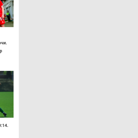
очи.
р
:14.