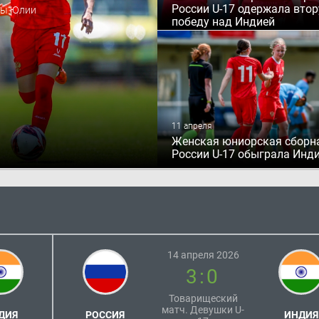
России U-17 одержала вто
ды Юлии
победу над Индией
11 апреля
Женская юниорская сборн
России U-17 обыграла Инд
14 апреля 2026
3:0
Товарищеский
матч. Девушки U-
ДИЯ
РОССИЯ
ИНДИЯ