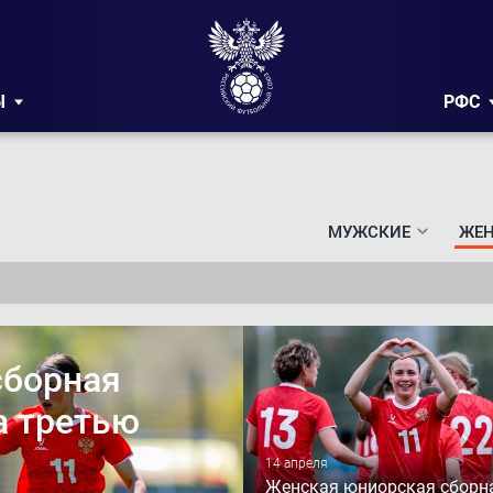
Ы
РФС
МУЖСКИЕ
ЖЕН
сборная
а третью
14 апреля
Женская юниорская сборн