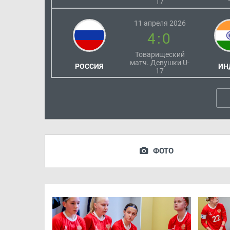
17
11 апреля 2026
4:0
Товарищеский
матч. Девушки U-
РОССИЯ
ИН
17
ФОТО