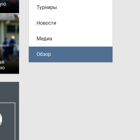
рую
Турниры
Новости
Медиа
Обзор
ая
ию