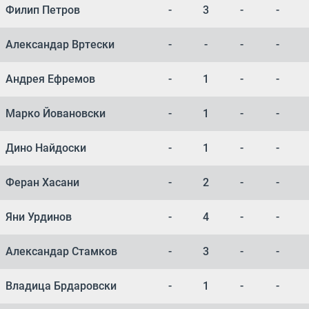
Филип Петров
-
3
-
-
Александар Вртески
-
-
-
-
Андрея Ефремов
-
1
-
-
Марко Йовановски
-
1
-
-
Дино Найдоски
-
1
-
-
Феран Хасани
-
2
-
-
Яни Урдинов
-
4
-
-
Александар Стамков
-
3
-
-
Владица Брдаровски
-
1
-
-