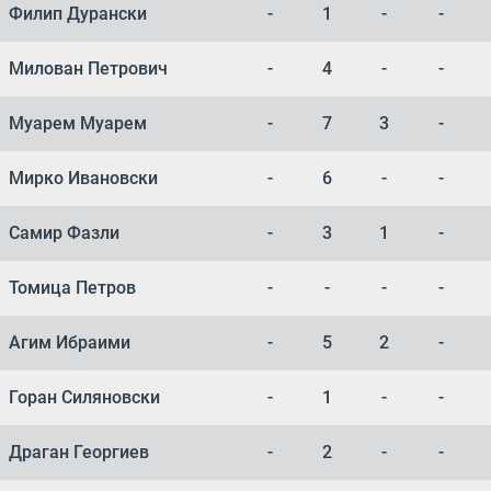
Филип Дурански
-
1
-
-
Милован Петрович
-
4
-
-
Муарем Муарем
-
7
3
-
Мирко Ивановски
-
6
-
-
Самир Фазли
-
3
1
-
Томица Петров
-
-
-
-
Агим Ибраими
-
5
2
-
Горан Силяновски
-
1
-
-
Драган Георгиев
-
2
-
-