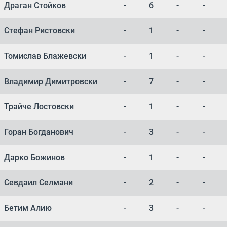
Драган Стойков
-
6
-
-
Стефан Ристовски
-
1
-
-
Томислав Блажевски
-
1
-
-
Владимир Димитровски
-
7
-
-
Трайче Лостовски
-
1
-
-
Горан Богданович
-
3
-
-
Дарко Божинов
-
1
-
-
Севдаил Селмани
-
2
-
-
Бетим Алию
-
3
-
-