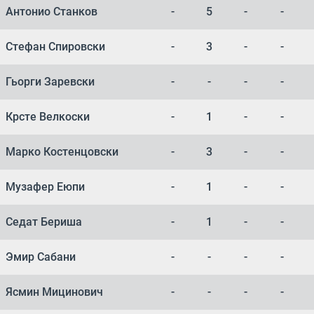
Антонио Станков
-
5
-
-
Стефан Спировски
-
3
-
-
Гьорги Заревски
-
-
-
-
Крсте Велкоски
-
1
-
-
Марко Костенцовски
-
3
-
-
Музафер Еюпи
-
1
-
-
Седат Бериша
-
1
-
-
Эмир Сабани
-
-
-
-
Ясмин Мицинович
-
-
-
-