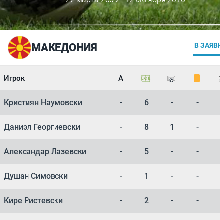
МАКЕДОНИЯ
В ЗАЯВ
Игрок
А
Кристиян Наумовски
-
6
-
-
Даниэл Георгиевски
-
8
1
-
Александар Лазевски
-
5
-
-
Душан Симовски
-
1
-
-
Кире Ристевски
-
2
-
-