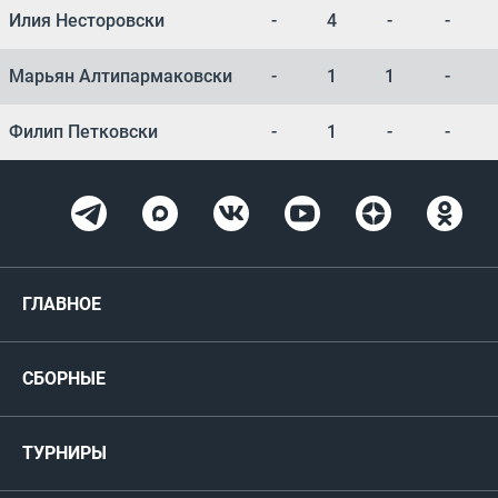
Илия Несторовски
-
4
-
-
Марьян Алтипармаковски
-
1
1
-
Филип Петковски
-
1
-
-
ГЛАВНОЕ
Новости
СБОРНЫЕ
Медиа
Мужские
ТУРНИРЫ
Карта болельщика
Женские