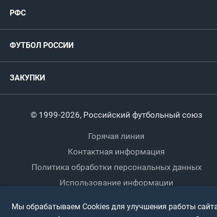
РФС
Пресс-центр
РФС
Футзал
ФИФА/УЕФА
Руководство
Антидопинг
Пляжный футбол
ФУТБОЛ РОССИИ
Международные
Комитеты и комиссии
Спонсоры и партнеры
Титулы и трофеи
Футбол
Женщины
Турниры сборных
ЗАКУПКИ
Регионы
Футзал
Студенты
Турниры клубов
Календарный план
Пляжный
Любители
© 1999-2026, Российский футбольный союз
Документы
Мини-футбол
Спортшколы
Горячая линия
Контактная информация
ПОДА-футбол
Дети
Политика обработки персональных данных
Футбольное двоеборье
Ветераны
Использование информации
Полная версия сайта
Интерактивный
Спортсмены с ОВЗ
Мы обрабатываем Cookies для улучшения работы сайта