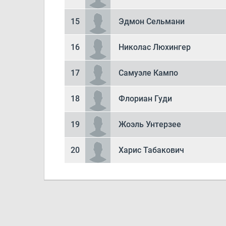
15
Эдмон Сельмани
16
Николас Люхингер
17
Самуэле Кампо
18
Флориан Гуди
19
Жоэль Унтерзее
20
Харис Табакович