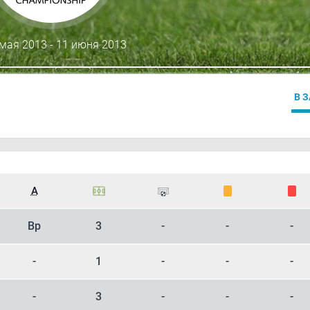
мая 2013 - 11 июня 2013
В 
А
Вр
3
-
-
-
-
1
-
-
-
-
3
-
-
-