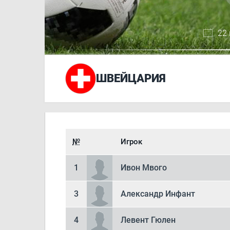
22 
ШВЕЙЦАРИЯ
№
Игрок
1
Ивон Мвого
3
Александр Инфант
4
Левент Гюлен