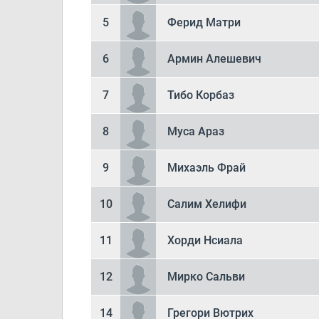
5
Ферид Матри
6
Армин Алешевич
7
Тибо Корбаз
8
Муса Араз
9
Михаэль Фрай
10
Салим Хелифи
11
Хорди Нсиала
12
Мирко Сальви
14
Грегори Вютрих