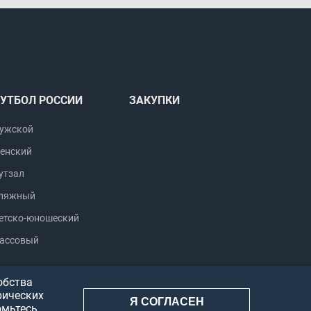
УТБОЛ РОССИИ
ЗАКУПКИ
ужской
енский
утзал
ляжный
етско-юношеский
ассовый
обства
рических
Я СОГЛАСЕН
омьтесь