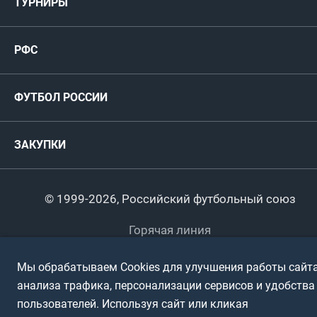
ТУРНИРЫ
Карта болельщика
Женские
РФС
Пресс-центр
РФС
Футзал
ФИФА/УЕФА
Руководство
Антидопинг
Пляжный футбол
ФУТБОЛ РОССИИ
Международные
Комитеты и комиссии
Спонсоры и партнеры
Титулы и трофеи
Футбол
Женщины
Турниры сборных
ЗАКУПКИ
Регионы
Футзал
Студенты
Турниры клубов
Календарный план
Пляжный
Любители
© 1999-2026, Российский футбольный союз
Документы
Мини-футбол
Спортшколы
Горячая линия
Контактная информация
ПОДА-футбол
Дети
Мы обрабатываем Cookies для улучшения работы сайта
Политика обработки персональных данных
анализа трафика, персонализации сервисов и удобства
Футбольное двоеборье
Ветераны
Использование информации
пользователей. Используя сайт или кликая