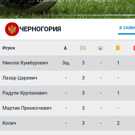
ЧЕРНОГОРИЯ
В ЗАЯВ
Игрок
А
Никола Кумбурович
Зщ
3
-
1
Лазар Царевич
-
3
-
-
Радуле Круланович
-
3
-
1
Мартин Пренкочевич
-
3
-
-
Колич
-
3
-
2