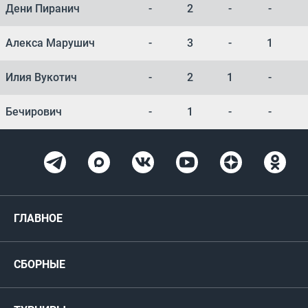
Дени Пиранич
-
2
-
-
Алекса Марушич
-
3
-
1
Илия Вукотич
-
2
1
-
Бечирович
-
1
-
-
ГЛАВНОЕ
Новости
СБОРНЫЕ
Медиа
Мужские