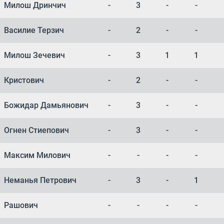
Милош Дринчич
-
3
-
-
Василие Терзич
-
2
-
-
Милош Зечевич
-
3
1
1
Кристович
-
2
-
-
Божидар Дамьянович
-
3
-
-
Огнен Стиепович
-
3
-
-
Максим Милович
-
-
-
-
Неманья Петрович
-
3
-
1
Рашович
-
-
-
-