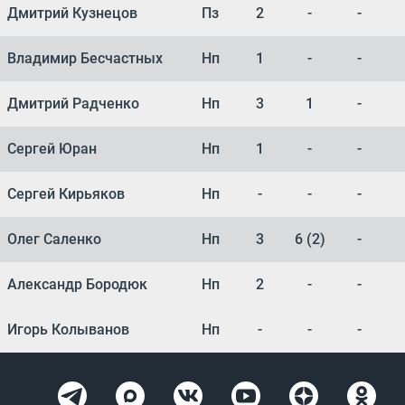
Дмитрий Кузнецов
Пз
2
-
-
Владимир Бесчастных
Нп
1
-
-
Дмитрий Радченко
Нп
3
1
-
Сергей Юран
Нп
1
-
-
Сергей Кирьяков
Нп
-
-
-
Олег Саленко
Нп
3
6 (2)
-
Александр Бородюк
Нп
2
-
-
Игорь Колыванов
Нп
-
-
-