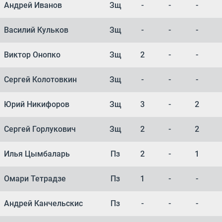
Андрей Иванов
Зщ
-
-
-
Василий Кульков
Зщ
-
-
-
Виктор Онопко
Зщ
2
-
-
Сергей Колотовкин
Зщ
-
-
-
Юрий Никифоров
Зщ
3
-
2
Сергей Горлукович
Зщ
2
-
2
Илья Цымбаларь
Пз
2
-
1
Омари Тетрадзе
Пз
1
-
-
Андрей Канчельскис
Пз
-
-
-