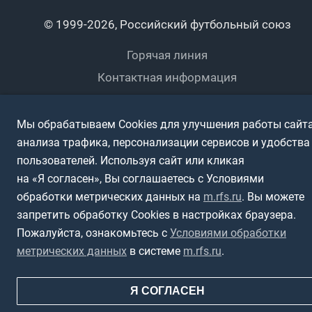
Календарный план
Пляжный
Любители
© 1999-2026, Российский футбольный союз
Документы
Мини-футбол
Спортшколы
Горячая линия
Контактная информация
ПОДА-футбол
Дети
Политика обработки персональных данных
Футбольное двоеборье
Ветераны
Использование информации
Мы обрабатываем Cookies для улучшения работы сайта
анализа трафика, персонализации сервисов и удобства
Полная версия сайта
Интерактивный
Спортсмены с ОВЗ
пользователей. Используя сайт или кликая
на «Я согласен», Вы соглашаетесь с Условиями
обработки метрических данных на
m.rfs.ru
. Вы можете
запретить обработку Cookies в настройках браузера.
Пожалуйста, ознакомьтесь с
Условиями обработки
метрических данных
в системе
m.rfs.ru
.
Я СОГЛАСЕН