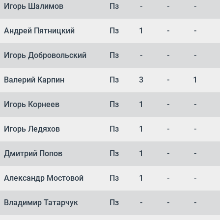
Игорь Шалимов
Пз
-
-
-
Андрей Пятницкий
Пз
1
-
-
Игорь Добровольский
Пз
-
-
-
Валерий Карпин
Пз
3
-
1
Игорь Корнеев
Пз
1
-
-
Игорь Ледяхов
Пз
1
-
-
Дмитрий Попов
Пз
1
-
-
Александр Мостовой
Пз
1
-
-
Владимир Татарчук
Пз
-
-
-