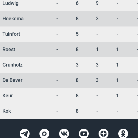
Ludwig
-
6
9
-
Hoekema
-
8
3
-
Tuinfort
-
5
-
-
Roest
-
8
1
1
Grunholz
-
3
3
1
De Bever
-
8
3
1
Keur
-
8
-
1
Kok
-
8
-
-