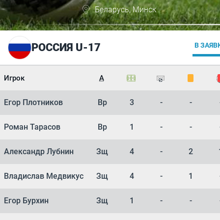
Беларусь, Минск
РОССИЯ U-17
В ЗАЯВ
Игрок
А
Егор Плотников
Вр
3
-
-
Роман Тарасов
Вр
1
-
-
Александр Лубнин
Зщ
4
-
2
Владислав Медвикус
Зщ
4
-
1
Егор Бурхин
Зщ
1
-
-