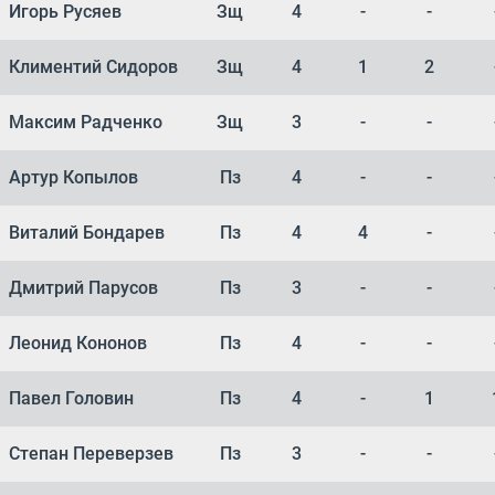
Игорь Русяев
Зщ
4
-
-
Климентий Сидоров
Зщ
4
1
2
Максим Радченко
Зщ
3
-
-
Артур Копылов
Пз
4
-
-
Виталий Бондарев
Пз
4
4
-
Дмитрий Парусов
Пз
3
-
-
Леонид Кононов
Пз
4
-
-
Павел Головин
Пз
4
-
1
Степан Переверзев
Пз
3
-
-