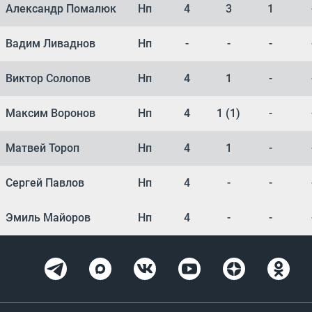
Александр Помалюк
Нп
4
3
1
Вадим Ливаднов
Нп
-
-
-
Виктор Солопов
Нп
4
1
-
Максим Воронов
Нп
4
1 (1)
-
Матвей Тороп
Нп
4
1
-
Сергей Павлов
Нп
4
-
-
Эмиль Майоров
Нп
4
-
-