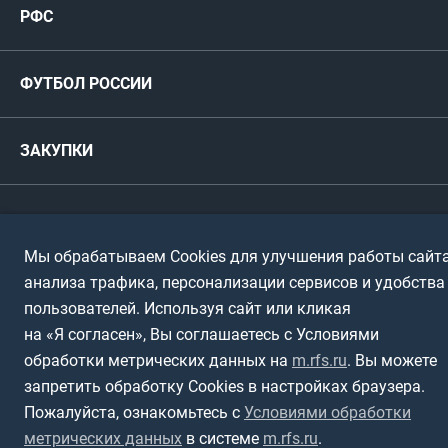
РФС
Футзал
ФИФА/УЕФА
Руководство
Антидопинг
Пляжный футбол
ФУТБОЛ РОССИИ
Международные
Комитеты и комиссии
Спонсоры и партнеры
Титулы и трофеи
Футбол
Женщины
Турниры сборных
ЗАКУПКИ
Регионы
Футзал
Студенты
Турниры клубов
Календарный план
Пляжный
Любители
© 1999-2026, Российский футбольный союз
Документы
Мы обрабатываем Cookies для улучшения работы сайта
Мини-футбол
Спортшколы
Горячая линия
анализа трафика, персонализации сервисов и удобства
Контактная информация
пользователей. Используя сайт или кликая
ПОДА-футбол
Дети
Политика обработки персональных данных
на «Я согласен», Вы соглашаетесь с Условиями
Футбольное двоеборье
Ветераны
обработки метрических данных на
m.rfs.ru
. Вы можете
Использование информации
запретить обработку Cookies в настройках браузера.
Полная версия сайта
Интерактивный
Спортсмены с ОВЗ
Пожалуйста, ознакомьтесь с
Условиями обработки
метрических данных
в системе
m.rfs.ru
.