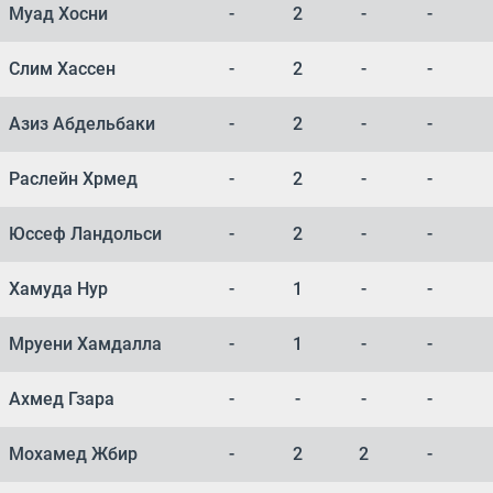
Муад Хосни
-
2
-
-
Слим Хассен
-
2
-
-
Азиз Абдельбаки
-
2
-
-
Раслейн Хрмед
-
2
-
-
Юссеф Ландольси
-
2
-
-
Хамуда Нур
-
1
-
-
Мруени Хамдалла
-
1
-
-
Ахмед Гзара
-
-
-
-
Мохамед Жбир
-
2
2
-