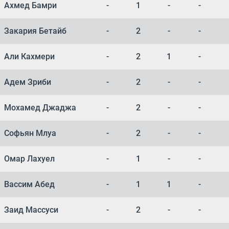
Ахмед Бамри
-
1
-
-
Закария Бетайб
-
2
-
-
Али Кахмери
-
2
1
-
Адем Зриби
-
2
-
-
Мохамед Джаджа
-
2
-
-
Софьян Млуа
-
2
-
-
Омар Лахуел
-
1
-
-
Вассим Абед
-
1
1
-
Заид Массуси
-
2
-
-