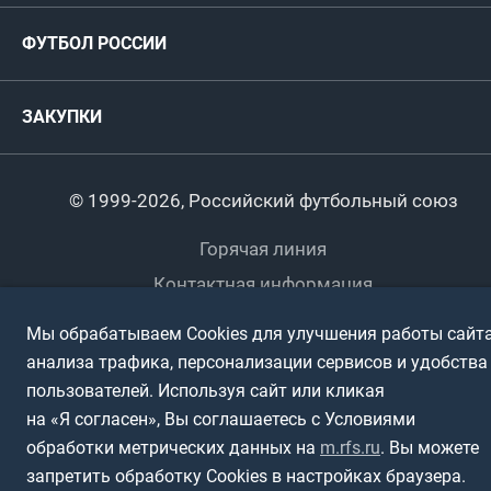
Руководство
Антидопинг
Пляжный футбол
ФУТБОЛ РОССИИ
Международные
Комитеты и комиссии
Спонсоры и партнеры
Титулы и трофеи
Футбол
Женщины
Турниры сборных
ЗАКУПКИ
Регионы
Футзал
Студенты
Турниры клубов
Календарный план
Пляжный
Любители
© 1999-2026, Российский футбольный союз
Документы
Мини-футбол
Спортшколы
Горячая линия
Контактная информация
ПОДА-футбол
Дети
Политика обработки персональных данных
Мы обрабатываем Cookies для улучшения работы сайта
Футбольное двоеборье
Ветераны
Использование информации
анализа трафика, персонализации сервисов и удобства
Полная версия сайта
пользователей. Используя сайт или кликая
Интерактивный
Спортсмены с ОВЗ
на «Я согласен», Вы соглашаетесь с Условиями
обработки метрических данных на
m.rfs.ru
. Вы можете
запретить обработку Cookies в настройках браузера.