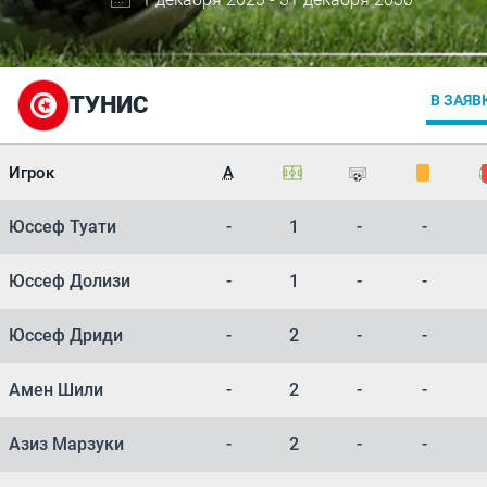
ТУНИС
В ЗАЯВ
Игрок
А
Юссеф Туати
-
1
-
-
Юссеф Долизи
-
1
-
-
Юссеф Дриди
-
2
-
-
Амен Шили
-
2
-
-
Азиз Марзуки
-
2
-
-