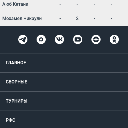
Аюб Кетани
-
-
-
-
Мохамел Чикаули
-
2
-
-
ГЛАВНОЕ
Новости
СБОРНЫЕ
Медиа
Мужские
ТУРНИРЫ
Карта болельщика
Женские
РФС
Пресс-центр
РФС
Футзал
ФИФА/УЕФА