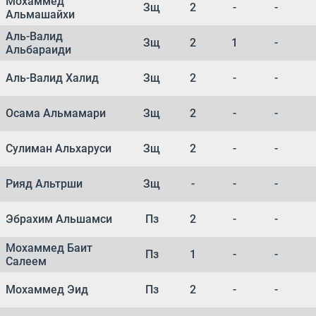
Мохаммед
Зщ
2
-
-
Альмашайхи
Аль-Валид
Зщ
2
1
-
Альбараиди
Аль-Валид Халид
Зщ
2
-
-
Осама Альмамари
Зщ
2
-
-
Сулиман Альхаруси
Зщ
2
-
-
Рияд Альтрши
Зщ
-
-
-
Эбрахим Альшамси
Пз
2
-
-
Мохаммед Баит
Пз
1
-
-
Салеем
Мохаммед Эид
Пз
2
-
-