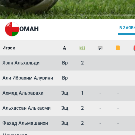
ОМАН
В ЗАЯВ
Игрок
А
Язан Альхальди
Вр
2
-
-
Али Ибрахим Алувини
Вр
-
-
-
Ахмед Альравахи
Зщ
1
-
-
Альхассан Алькасми
Зщ
2
-
-
Фахад Альмашаихи
Зщ
2
-
-