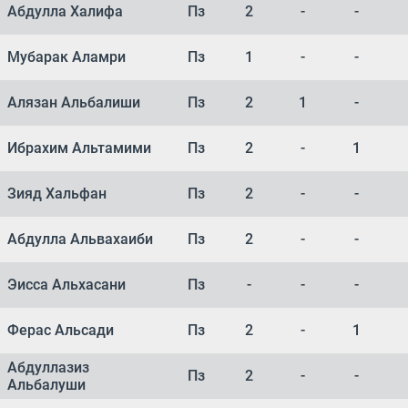
Абдулла Халифа
Пз
2
-
-
Мубарак Аламри
Пз
1
-
-
Алязан Альбалиши
Пз
2
1
-
Ибрахим Альтамими
Пз
2
-
1
Зияд Хальфан
Пз
2
-
-
Абдулла Альвахаиби
Пз
2
-
-
Эисса Альхасани
Пз
-
-
-
Ферас Альсади
Пз
2
-
1
Абдуллазиз
Пз
2
-
-
Альбалуши