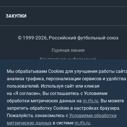
Комитеты и комиссии
Спонсоры и партнеры
Титулы и трофеи
Футбол
Женщины
Турниры сборных
ЗАКУПКИ
Регионы
Футзал
Студенты
Турниры клубов
Календарный план
Пляжный
Любители
© 1999-2026, Российский футбольный союз
Документы
Мини-футбол
Спортшколы
Горячая линия
Контактная информация
ПОДА-футбол
Дети
Политика обработки персональных данных
Мы обрабатываем Cookies для улучшения работы сайта
Футбольное двоеборье
Ветераны
Использование информации
анализа трафика, персонализации сервисов и удобства
пользователей. Используя сайт или кликая
Полная версия сайта
Интерактивный
Спортсмены с ОВЗ
на «Я согласен», Вы соглашаетесь с Условиями
обработки метрических данных на
m.rfs.ru
. Вы можете
запретить обработку Cookies в настройках браузера.
Пожалуйста, ознакомьтесь с
Условиями обработки
метрических данных
в системе
m.rfs.ru
.