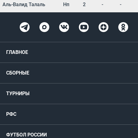
Аль-Валид Талаль
Нп
2
-
-
ГЛАВНОЕ
Новости
СБОРНЫЕ
Медиа
Мужские
ТУРНИРЫ
Карта болельщика
Женские
РФС
Пресс-центр
РФС
Футзал
ФИФА/УЕФА
Руководство
Антидопинг
Пляжный футбол
ФУТБОЛ РОССИИ
Международные