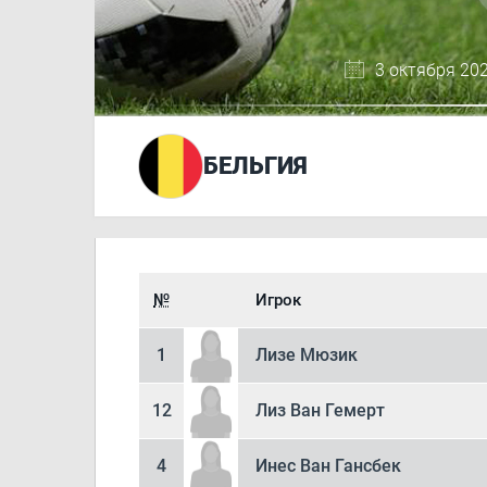
3 октября 202
БЕЛЬГИЯ
№
Игрок
1
Лизе Мюзик
12
Лиз Ван Гемерт
4
Инес Ван Гансбек