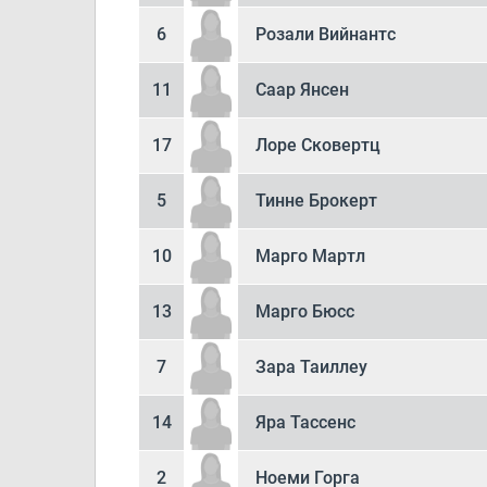
6
Розали Вийнантс
11
Саар Янсен
17
Лоре Сковертц
5
Тинне Брокерт
10
Марго Мартл
13
Марго Бюсс
7
Зара Таиллеу
14
Яра Тассенс
2
Ноеми Горга