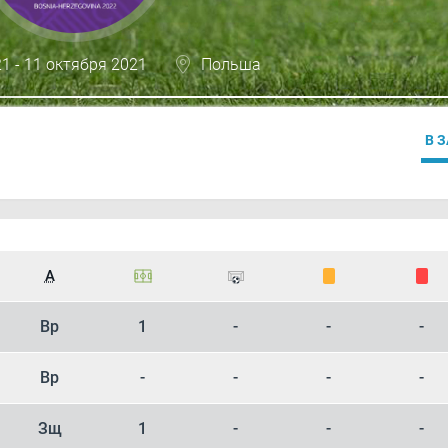
1 - 11 октября 2021
Польша
В 
А
Вр
1
-
-
-
Вр
-
-
-
-
Зщ
1
-
-
-