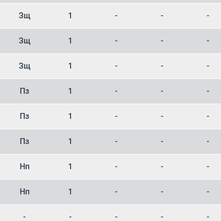
Зщ
1
-
-
-
Зщ
1
-
-
-
Зщ
1
-
-
-
Пз
1
-
-
-
Пз
1
-
-
-
Пз
1
-
-
-
Нп
1
-
-
-
Нп
1
-
-
-
-
-
-
-
-