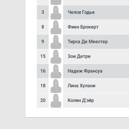
3
Челси Годье
8
Фиен Брокерт
9
Тирса Де Меестер
15
Зои Детри
16
Надеж Франсуа
18
Лина Хулани
20
Колин Д'эйр