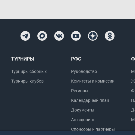
ТУРНИРЫ
РФС
Ф
Турниры сборных
Руководство
М
Турниры клубов
Комитеты и комиссии
Ж
Регионы
Ф
Календарный план
П
Документы
Д
Антидопинг
М
Спонсоры и партнеры