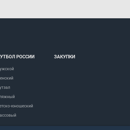
УТБОЛ РОССИИ
ЗАКУПКИ
ужской
енский
утзал
ляжный
етско-юношеский
ассовый