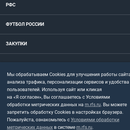
РФС
Футзал
ФИФА/УЕФА
Руководство
Антидопинг
Пляжный футбол
ФУТБОЛ РОССИИ
Международные
Комитеты и комиссии
Спонсоры и партнеры
Титулы и трофеи
Футбол
Женщины
Турниры сборных
ЗАКУПКИ
Регионы
Футзал
Студенты
Турниры клубов
Календарный план
Пляжный
Любители
© 1999-2026, Российский футбольный союз
Документы
Мы обрабатываем Cookies для улучшения работы сайта
Мини-футбол
Спортшколы
Горячая линия
анализа трафика, персонализации сервисов и удобства
Контактная информация
пользователей. Используя сайт или кликая
ПОДА-футбол
Дети
Политика обработки персональных данных
на «Я согласен», Вы соглашаетесь с Условиями
Футбольное двоеборье
Ветераны
обработки метрических данных на
m.rfs.ru
. Вы можете
Использование информации
запретить обработку Cookies в настройках браузера.
Полная версия сайта
Интерактивный
Спортсмены с ОВЗ
Пожалуйста, ознакомьтесь с
Условиями обработки
метрических данных
в системе
m.rfs.ru
.