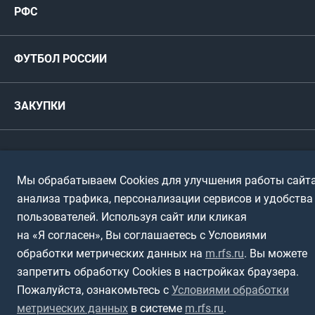
РФС
Футзал
ФИФА/УЕФА
Руководство
Антидопинг
Пляжный футбол
ФУТБОЛ РОССИИ
Международные
Комитеты и комиссии
Спонсоры и партнеры
Титулы и трофеи
Футбол
Женщины
Турниры сборных
ЗАКУПКИ
Регионы
Футзал
Студенты
Турниры клубов
Календарный план
Пляжный
Любители
© 1999-2026, Российский футбольный союз
Документы
Мы обрабатываем Cookies для улучшения работы сайта
Мини-футбол
Спортшколы
Горячая линия
анализа трафика, персонализации сервисов и удобства
Контактная информация
пользователей. Используя сайт или кликая
ПОДА-футбол
Дети
Политика обработки персональных данных
на «Я согласен», Вы соглашаетесь с Условиями
Футбольное двоеборье
Ветераны
обработки метрических данных на
m.rfs.ru
. Вы можете
Использование информации
запретить обработку Cookies в настройках браузера.
Полная версия сайта
Интерактивный
Спортсмены с ОВЗ
Пожалуйста, ознакомьтесь с
Условиями обработки
метрических данных
в системе
m.rfs.ru
.