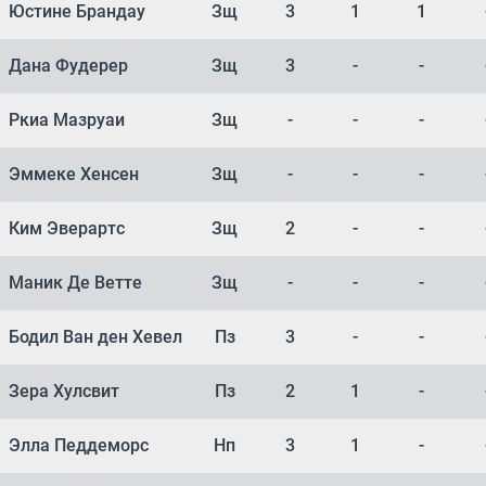
Юстине Брандау
Зщ
3
1
1
Дана Фудерер
Зщ
3
-
-
Ркиа Мазруаи
Зщ
-
-
-
Эммеке Хенсен
Зщ
-
-
-
Ким Эверартс
Зщ
2
-
-
Маник Де Ветте
Зщ
-
-
-
Бодил Ван ден Хевел
Пз
3
-
-
Зера Хулсвит
Пз
2
1
-
Элла Педдеморс
Нп
3
1
-