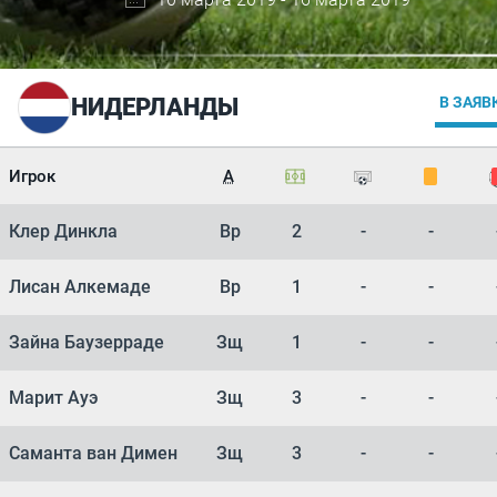
НИДЕРЛАНДЫ
В ЗАЯВ
Игрок
А
Клер Динкла
Вр
2
-
-
Лисан Алкемаде
Вр
1
-
-
Зайна Баузерраде
Зщ
1
-
-
Марит Ауэ
Зщ
3
-
-
Саманта ван Димен
Зщ
3
-
-