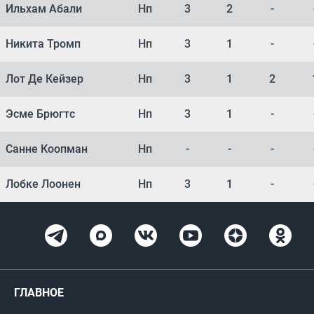
Ильхам Абали
Нп
3
2
-
Никита Тромп
Нп
3
1
-
Лот Де Кейзер
Нп
3
1
2
Эсме Брюгтс
Нп
3
1
-
Санне Коопман
Нп
-
-
-
Лобке Лоонен
Нп
3
1
-
ГЛАВНОЕ