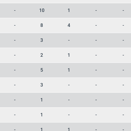
-
10
1
-
-
-
8
4
-
-
-
3
-
-
-
-
2
1
-
-
-
5
1
-
-
-
3
-
-
-
-
1
-
-
-
-
1
-
-
-
-
1
1
-
-