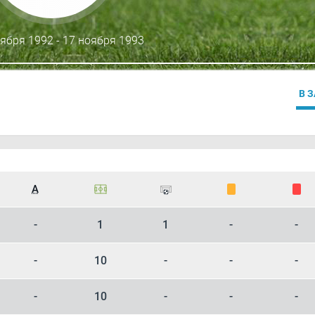
тября 1992 - 17 ноября 1993
В 
А
-
1
1
-
-
-
10
-
-
-
-
10
-
-
-