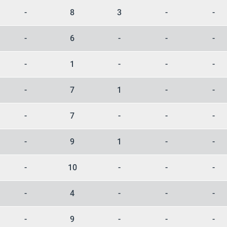
-
8
3
-
-
-
6
-
-
-
-
1
-
-
-
-
7
1
-
-
-
7
-
-
-
-
9
1
-
-
-
10
-
-
-
-
4
-
-
-
-
9
-
-
-