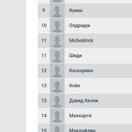
9
Куинн
10
Олдридж
11
McGoldrick
11
Шиди
12
Каскарино
13
Койн
13
Дэвид Келли
14
Маккарти
15
Маклафлин