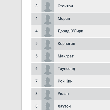
3
Стонтон
4
Моран
4
Дэвид О’Лири
5
Кернаган
5
Макграт
6
Таунсенд
7
Рой Кин
8
Уилан
8
Хаутон