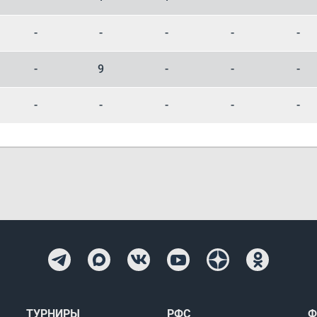
-
-
-
-
-
-
9
-
-
-
-
-
-
-
-
ТУРНИРЫ
РФС
Ф