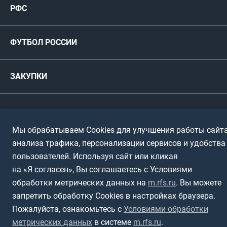
РФС
Футзал
ФИФА/УЕФА
Руководство
Антидопинг
Пляжный футбол
ФУТБОЛ РОССИИ
Международные
Комитеты и комиссии
Спонсоры и партнеры
Титулы и трофеи
Футбол
Женщины
Турниры сборных
ЗАКУПКИ
Регионы
Футзал
Студенты
Турниры клубов
Календарный план
Пляжный
Любители
© 1999-2026, Российский футбольный союз
Документы
Мы обрабатываем Cookies для улучшения работы сайта
Мини-футбол
Спортшколы
Горячая линия
анализа трафика, персонализации сервисов и удобства
Контактная информация
пользователей. Используя сайт или кликая
ПОДА-футбол
Дети
Политика обработки персональных данных
на «Я согласен», Вы соглашаетесь с Условиями
Футбольное двоеборье
Ветераны
обработки метрических данных на
m.rfs.ru
. Вы можете
Использование информации
запретить обработку Cookies в настройках браузера.
Полная версия сайта
Интерактивный
Спортсмены с ОВЗ
Пожалуйста, ознакомьтесь с
Условиями обработки
метрических данных
в системе
m.rfs.ru
.