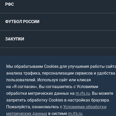
РФС
Футзал
ФИФА/УЕФА
Руководство
Антидопинг
Пляжный футбол
ФУТБОЛ РОССИИ
Международные
Комитеты и комиссии
Спонсоры и партнеры
Титулы и трофеи
Футбол
Женщины
Турниры сборных
ЗАКУПКИ
Регионы
Футзал
Студенты
Турниры клубов
Календарный план
Пляжный
Любители
© 1999-2026, Российский футбольный союз
Документы
Мы обрабатываем Cookies для улучшения работы сайта
Мини-футбол
Спортшколы
Горячая линия
анализа трафика, персонализации сервисов и удобства
Контактная информация
пользователей. Используя сайт или кликая
ПОДА-футбол
Дети
Политика обработки персональных данных
на «Я согласен», Вы соглашаетесь с Условиями
Футбольное двоеборье
Ветераны
обработки метрических данных на
m.rfs.ru
. Вы можете
Использование информации
запретить обработку Cookies в настройках браузера.
Полная версия сайта
Интерактивный
Спортсмены с ОВЗ
Пожалуйста, ознакомьтесь с
Условиями обработки
метрических данных
в системе
m.rfs.ru
.