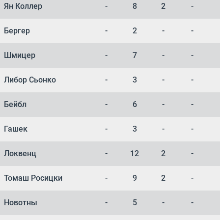
Ян Коллер
-
8
2
-
Бергер
-
2
-
-
Шмицер
-
7
-
-
Либор Сьонко
-
3
-
-
Бейбл
-
6
-
-
Гашек
-
3
-
-
Локвенц
-
12
2
-
Томаш Росицки
-
9
2
-
Новотны
-
5
-
-