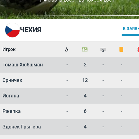
ЧЕХИЯ
В ЗАЯВ
Игрок
А
Томаш Хюбшман
-
2
-
-
Срничек
-
12
-
-
Йогана
-
4
-
-
Ржепка
-
6
-
-
Зденек Грыгера
-
4
-
-