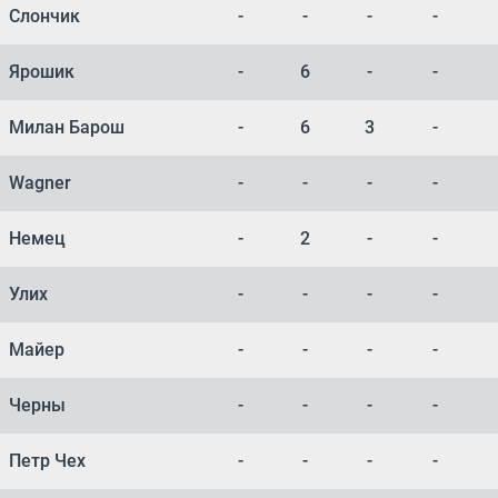
Слончик
-
-
-
-
Ярошик
-
6
-
-
Милан Барош
-
6
3
-
Wagner
-
-
-
-
Немец
-
2
-
-
Улих
-
-
-
-
Майер
-
-
-
-
Черны
-
-
-
-
Петр Чех
-
-
-
-