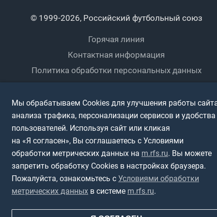
Календарный план
Пляжный
Любители
© 1999-2026, Российский футбольный союз
Документы
Мини-футбол
Спортшколы
Горячая линия
Контактная информация
ПОДА-футбол
Дети
Политика обработки персональных данных
Футбольное двоеборье
Ветераны
Использование информации
Полная версия сайта
Мы обрабатываем Cookies для улучшения работы сайта
Интерактивный
Спортсмены с ОВЗ
анализа трафика, персонализации сервисов и удобства
пользователей. Используя сайт или кликая
на «Я согласен», Вы соглашаетесь с Условиями
обработки метрических данных на
m.rfs.ru
. Вы можете
запретить обработку Cookies в настройках браузера.
Пожалуйста, ознакомьтесь с
Условиями обработки
метрических данных
в системе
m.rfs.ru
.