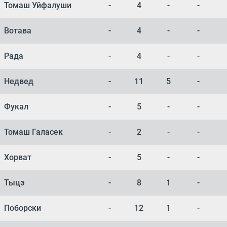
Томаш Уйфалуши
-
4
-
-
Вотава
-
4
-
-
Рада
-
4
-
-
Недвед
-
11
5
-
Фукал
-
5
-
-
Томаш Галаcек
-
2
-
-
Хорват
-
5
-
-
Тыцэ
-
8
1
-
Поборски
-
12
1
-