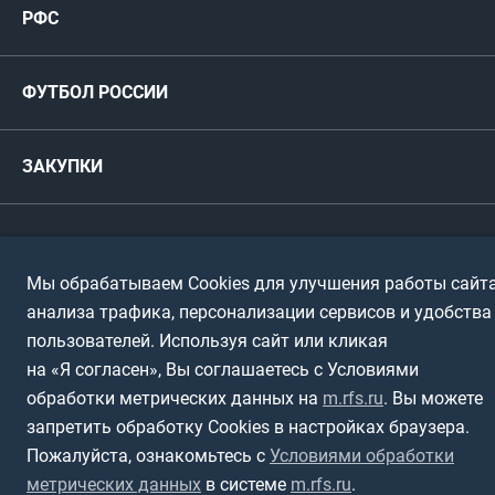
РФС
Футзал
ФИФА/УЕФА
Руководство
Антидопинг
Пляжный футбол
ФУТБОЛ РОССИИ
Международные
Комитеты и комиссии
Спонсоры и партнеры
Титулы и трофеи
Футбол
Женщины
Турниры сборных
ЗАКУПКИ
Регионы
Футзал
Студенты
Турниры клубов
Календарный план
Пляжный
Любители
© 1999-2026, Российский футбольный союз
Документы
Мы обрабатываем Cookies для улучшения работы сайта
Мини-футбол
Спортшколы
Горячая линия
анализа трафика, персонализации сервисов и удобства
Контактная информация
пользователей. Используя сайт или кликая
ПОДА-футбол
Дети
Политика обработки персональных данных
на «Я согласен», Вы соглашаетесь с Условиями
Футбольное двоеборье
Ветераны
обработки метрических данных на
m.rfs.ru
. Вы можете
Использование информации
запретить обработку Cookies в настройках браузера.
Полная версия сайта
Интерактивный
Спортсмены с ОВЗ
Пожалуйста, ознакомьтесь с
Условиями обработки
метрических данных
в системе
m.rfs.ru
.