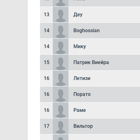
13
Деу
14
Boghossian
14
Мику
15
Патрик Виейра
16
Летизи
16
Порато
16
Раме
17
Вильтор