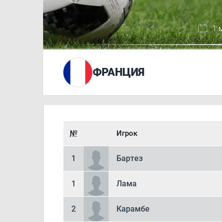
1 
ФРАНЦИЯ
№
Игрок
1
Бартез
1
Лама
2
Карамбе