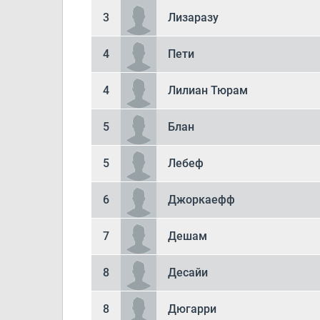
3
Лизаразу
4
Пети
4
Лилиан Тюрам
5
Блан
5
Лебеф
6
Джоркаефф
7
Дешам
8
Десайи
8
Дюгарри