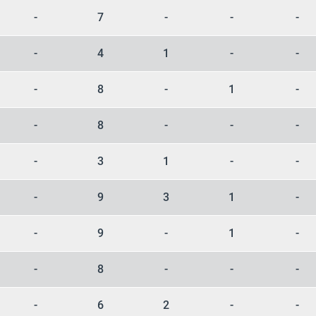
-
7
-
-
-
-
4
1
-
-
-
8
-
1
-
-
8
-
-
-
-
3
1
-
-
-
9
3
1
-
-
9
-
1
-
-
8
-
-
-
-
6
2
-
-