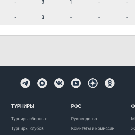
-
3
1
-
-
-
3
-
-
-
ТУРНИРЫ
РФС
Ф
Турниры сборных
Руководство
М
Турниры клубов
Комитеты и комиссии
Ж