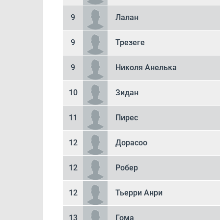
9
Лалан
9
Трезеге
9
Николя Анелька
10
Зидан
11
Пирес
12
Дорасоо
12
Робер
12
Тьерри Анри
13
Гома