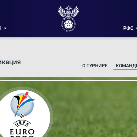
Ы
РФС
икация
О ТУРНИРЕ
КОМАНД