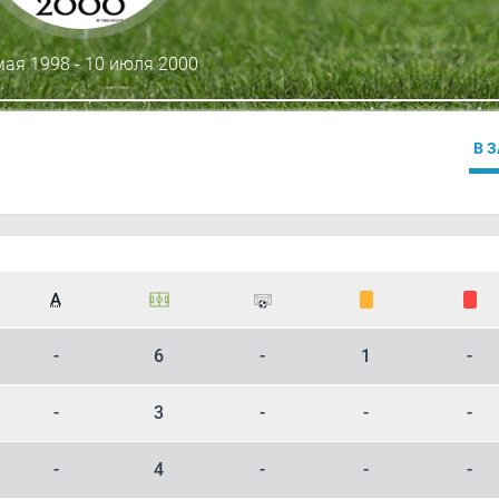
мая 1998 - 10 июля 2000
В 
А
-
6
-
1
-
-
3
-
-
-
-
4
-
-
-