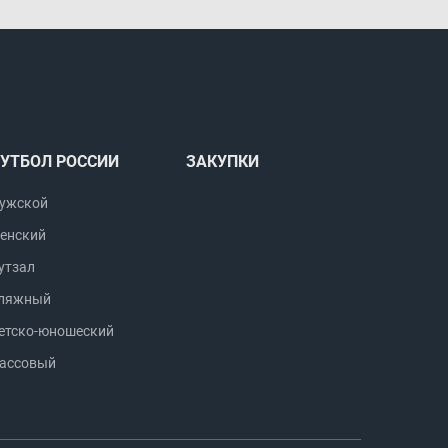
УТБОЛ РОССИИ
ЗАКУПКИ
ужской
енский
утзал
ляжный
етско-юношеский
ассовый