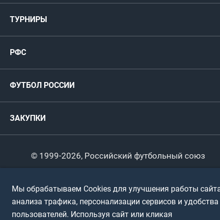
Мужские
ТУРНИРЫ
Карта болельщика
Женские
РФС
Пресс-центр
РФС
Футзал
ФИФА/УЕФА
Руководство
Антидопинг
Пляжный футбол
ФУТБОЛ РОССИИ
Международные
Комитеты и комиссии
Спонсоры и партнеры
Титулы и трофеи
Футбол
Женщины
Турниры сборных
ЗАКУПКИ
Регионы
Футзал
Студенты
Турниры клубов
Календарный план
Пляжный
Любители
© 1999-2026, Российский футбольный союз
Документы
Мини-футбол
Спортшколы
Горячая линия
Мы обрабатываем Cookies для улучшения работы сайта
Контактная информация
ПОДА-футбол
Дети
анализа трафика, персонализации сервисов и удобства
Политика обработки персональных данных
пользователей. Используя сайт или кликая