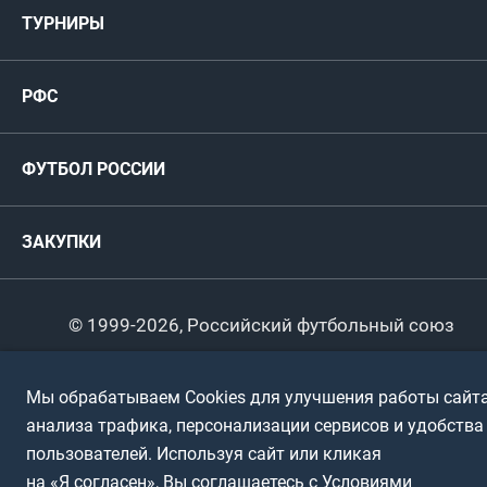
Мужские
ТУРНИРЫ
Карта болельщика
Женские
РФС
Пресс-центр
РФС
Футзал
ФИФА/УЕФА
Руководство
Антидопинг
Пляжный футбол
ФУТБОЛ РОССИИ
Международные
Комитеты и комиссии
Спонсоры и партнеры
Титулы и трофеи
Футбол
Женщины
Турниры сборных
ЗАКУПКИ
Регионы
Футзал
Студенты
Турниры клубов
Календарный план
Пляжный
Любители
© 1999-2026, Российский футбольный союз
Документы
Мини-футбол
Спортшколы
Горячая линия
Мы обрабатываем Cookies для улучшения работы сайта
Контактная информация
ПОДА-футбол
Дети
анализа трафика, персонализации сервисов и удобства
Политика обработки персональных данных
пользователей. Используя сайт или кликая
Футбольное двоеборье
Ветераны
Использование информации
на «Я согласен», Вы соглашаетесь с Условиями