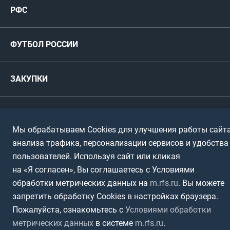
Пресс-центр
РФС
Футзал
ФИФА/УЕФА
Руководство
Антидопинг
Пляжный футбол
ФУТБОЛ РОССИИ
Международные
Комитеты и комиссии
Спонсоры и партнеры
Титулы и трофеи
Футбол
Женщины
Турниры сборных
ЗАКУПКИ
Регионы
Футзал
Студенты
Турниры клубов
Календарный план
Пляжный
Любители
© 1999-2026, Российский футбольный союз
Документы
Мы обрабатываем Cookies для улучшения работы сайта
Мини-футбол
Спортшколы
Горячая линия
анализа трафика, персонализации сервисов и удобства
Контактная информация
пользователей. Используя сайт или кликая
ПОДА-футбол
Дети
на «Я согласен», Вы соглашаетесь с Условиями
Политика обработки персональных данных
обработки метрических данных на
m.rfs.ru
. Вы можете
Футбольное двоеборье
Ветераны
Использование информации
запретить обработку Cookies в настройках браузера.
Полная версия сайта
Интерактивный
Пожалуйста, ознакомьтесь с
Условиями обработки
Спортсмены с ОВЗ
метрических данных
в системе
m.rfs.ru
.