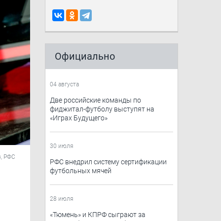
Официально
04 августа
Две российские команды по
фиджитал-футболу выступят на
«Играх Будущего»
30 июля
, РФС
РФС внедрил систему сертификации
футбольных мячей
28 июля
​«Тюмень»​ и КПРФ сыграют за