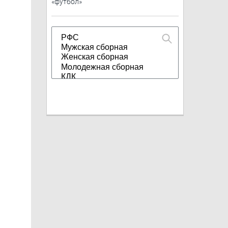
«футбол»