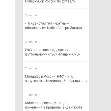
Суперкубок России по футзалу
27 июля
«Псков» стал пятикратным
обладателем Кубка Северо-Запада
27 июля
РФС выражает поддержку
футбольному клубу «Машук-КМВ»
24 июля
Минцифры России, РФС и РПЛ
запускают «Чемпионат болельщиков»
10 июля
Минспорт России утвердил
изменения в правилах вида спорта