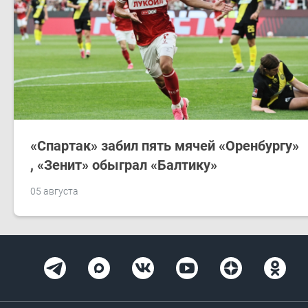
​«Спартак»​ забил пять мячей «Оренбургу»​
, «Зенит»​ обыграл «Балтику»​
05 августа