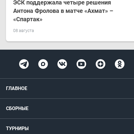
ЭСК поддержала четыре решения
Антона Фролова в матче «Ахмат» –
«Спартак»
08 августа
ГЛАВНОЕ
Новости
СБОРНЫЕ
Медиа
Мужские
ТУРНИРЫ
Карта болельщика