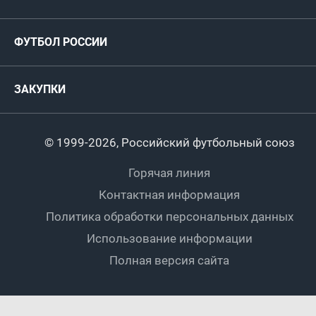
ФИФА/УЕФА
Руководство
Антидопинг
Пляжный футбол
ФУТБОЛ РОССИИ
Международные
Комитеты и комиссии
Спонсоры и партнеры
Титулы и трофеи
Футбол
Женщины
Турниры сборных
ЗАКУПКИ
Регионы
Футзал
Студенты
Турниры клубов
Календарный план
Пляжный
Любители
© 1999-2026, Российский футбольный союз
Документы
Мини-футбол
Спортшколы
Горячая линия
Контактная информация
ПОДА-футбол
Дети
Политика обработки персональных данных
Футбольное двоеборье
Ветераны
Использование информации
Полная версия сайта
Интерактивный
Спортсмены с ОВЗ