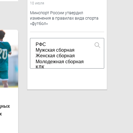
10 июля
Минспорт России утвердил
изменения в правилах вида спорта
«футбол»
дных
х