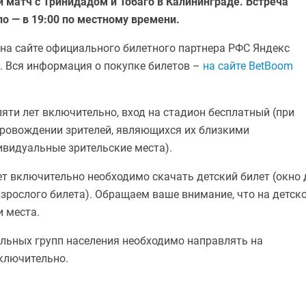
 матч с Тринидадом и Тобаго в Калининграде.
Встреча
ло — в 19:00 по местному времени.
на сайте официального билетного партнера РФС Яндекс
. Вся информация о покупке билетов –
на сайте BetBoom
пяти лет включительно, вход на стадион бесплатный (при
опровождении зрителей, являющихся их близкими
ивидуальные зрительские места).
ет включительно необходимо скачать детский билет (окно 
зрослого билета). Обращаем ваше внимание, что на детск
и места.
льных групп населения необходимо направлять на
ключительно.