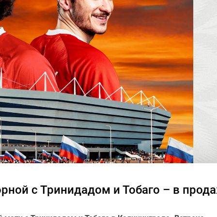
рной с Тринидадом и Тобаго – в прод