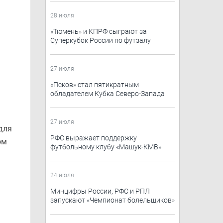
28 июля
​«Тюмень»​ и КПРФ сыграют за
Суперкубок России по футзалу
27 июля
«Псков» стал пятикратным
обладателем Кубка Северо-Запада
27 июля
для
РФС выражает поддержку
ом
футбольному клубу «Машук-КМВ»
24 июля
Минцифры России, РФС и РПЛ
запускают «Чемпионат болельщиков»