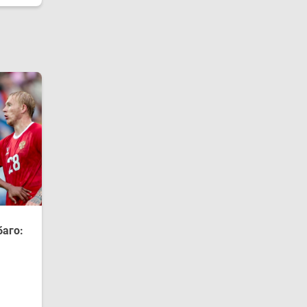
баго: