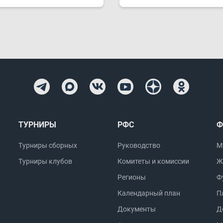
ТУРНИРЫ
РФС
Ф
Турниры сборных
Руководство
М
Турниры клубов
Комитеты и комиссии
Ж
Регионы
Ф
Календарный план
П
Документы
Д