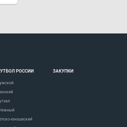
УТБОЛ РОССИИ
ЗАКУПКИ
ужской
енский
утзал
ляжный
етско-юношеский