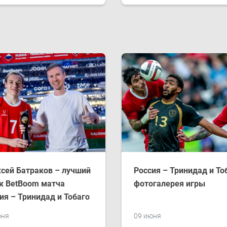
сей Батраков – лучший
Россия – Тринидад и То
к BetBoom матча
фотогалерея игры
ия – Тринидад и Тобаго
юня
09 июня