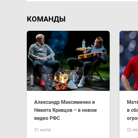
КОМАНДЫ
Александр Максименко и
Матв
Никита Кривцов – в новом
в сб
видео РФС
огро
31 июля
02 и