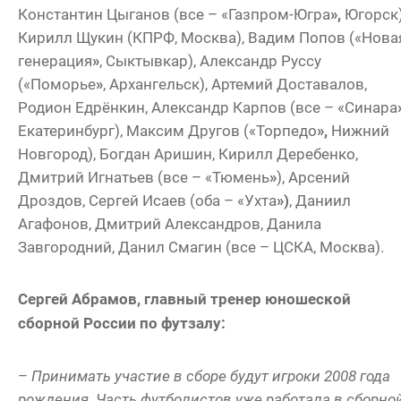
Константин Цыганов (все – «Газпром-Югра
»,
Югорск)
Кирилл Щукин (КПРФ, Москва), Вадим Попов («Нова
генерация
»
, Сыктывкар), Александр Руссу
(«Поморье
»
, Архангельск), Артемий Доставалов,
Родион Едрёнкин, Александр Карпов (все – «Синара
Екатеринбург), Максим Другов («Торпедо
»,
Нижний
Новгород), Богдан Аришин, Кирилл Деребенко,
Дмитрий Игнатьев (все – «Тюмень
»
), Арсений
Дроздов, Сергей Исаев (оба – «Ухта
»)
, Даниил
Агафонов, Дмитрий Александров, Данила
Завгородний, Данил Смагин (все – ЦСКА, Москва).
Сергей Абрамов, главный тренер юношеской
сборной России по футзалу:
–
Принимать участие в сборе будут игроки 2008 года
рождения. Часть футболистов уже работала в сборно