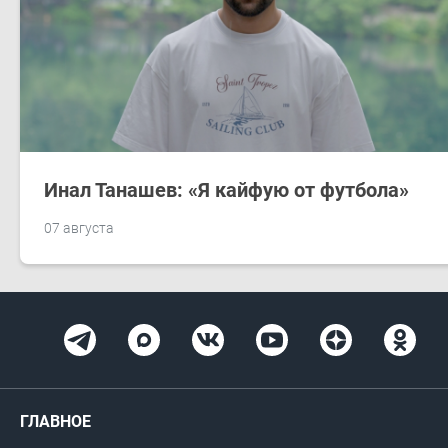
Инал Танашев: «Я кайфую от футбола»
07 августа
ГЛАВНОЕ