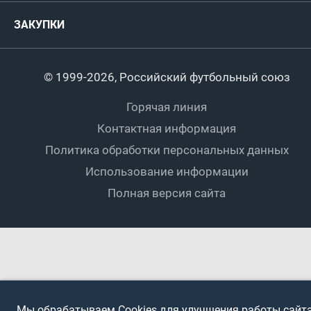
Футбол
Женщины
Турниры сборных
ЗАКУПКИ
Регионы
Футзал
Студенты
Турниры клубов
Календарный план
Пляжный
Любители
© 1999-2026, Российский футбольный союз
Документы
Мини-футбол
Спортшколы
Горячая линия
Контактная информация
ПОДА-футбол
Дети
Политика обработки персональных данных
Футбольное двоеборье
Ветераны
Использование информации
Полная версия сайта
Интерактивный
Спортсмены с ОВЗ
Мы обрабатываем Cookies для улучшения работы сайта