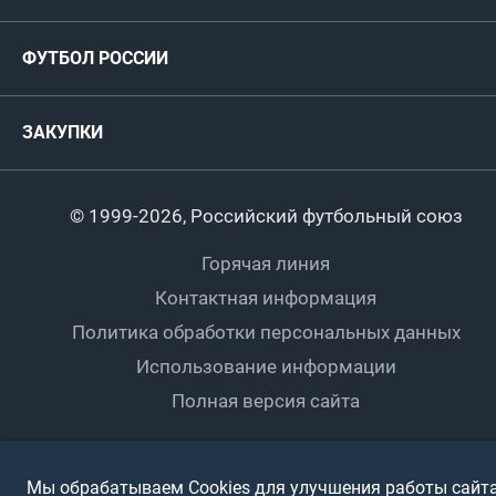
ФИФА/УЕФА
Руководство
Антидопинг
Пляжный футбол
ФУТБОЛ РОССИИ
Международные
Комитеты и комиссии
Спонсоры и партнеры
Титулы и трофеи
Футбол
Женщины
Турниры сборных
ЗАКУПКИ
Регионы
Футзал
Студенты
Турниры клубов
Календарный план
Пляжный
Любители
© 1999-2026, Российский футбольный союз
Документы
Мини-футбол
Спортшколы
Горячая линия
Контактная информация
ПОДА-футбол
Дети
Политика обработки персональных данных
Футбольное двоеборье
Ветераны
Использование информации
Полная версия сайта
Интерактивный
Спортсмены с ОВЗ
Мы обрабатываем Cookies для улучшения работы сайта