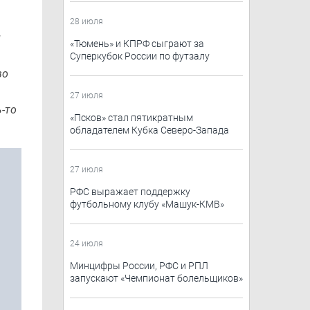
28 июля
й
​«Тюмень»​ и КПРФ сыграют за
Суперкубок России по футзалу
во
27 июля
-то
«Псков» стал пятикратным
обладателем Кубка Северо-Запада
27 июля
РФС выражает поддержку
футбольному клубу «Машук-КМВ»
24 июля
Минцифры России, РФС и РПЛ
запускают «Чемпионат болельщиков»