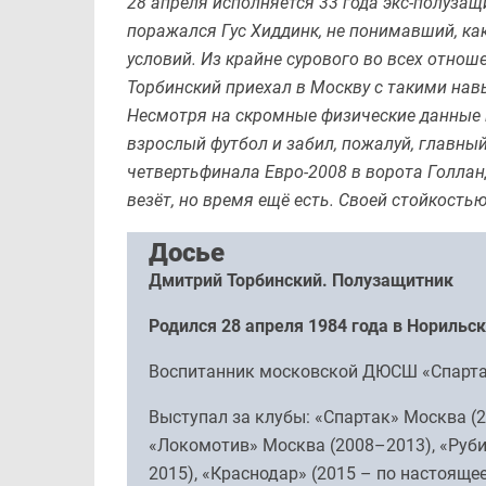
28 апреля исполняется 33 года экс-полуза
поражался Гус Хиддинк, не понимавший, к
условий. Из крайне сурового во всех отнош
Торбинский приехал в Москву с такими нав
Несмотря на скромные физические данные 
взрослый футбол и забил, пожалуй, главны
четвертьфинала Евро-2008 в ворота Голлан
везёт, но время ещё есть. Своей стойкость
Досье
Дмитрий Торбинский. Полузащитник
Родился 28 апреля 1984 года в Норильск
Воспитанник московской ДЮСШ «Спартак
Выступал за клубы: «Спартак» Москва (2
«Локомотив» Москва (2008–2013), «Руби
2015), «Краснодар» (2015 – по настоящее