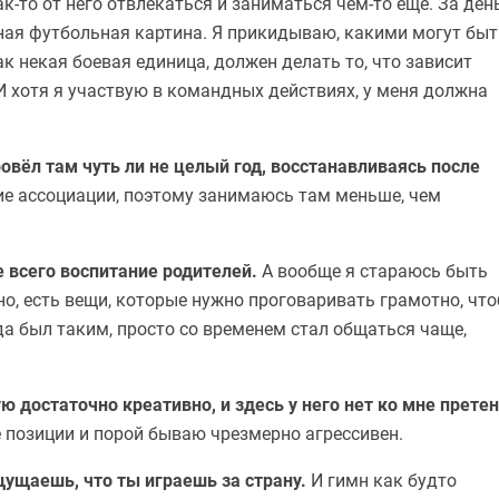
ак-то от него отвлекаться и заниматься чем-то ещё. За ден
сная футбольная картина. Я прикидываю, какими могут быт
ак некая боевая единица, должен делать то, что зависит
 И хотя я участвую в командных действиях, у меня должна
овёл там чуть ли не целый год, восстанавливаясь после
ие ассоциации, поэтому занимаюсь там меньше, чем
 всего воспитание родителей.
А вообще я стараюсь быть
но, есть вещи, которые нужно проговаривать грамотно, чт
да был таким, просто со временем стал общаться чаще,
ую достаточно креативно, и здесь у него нет ко мне претен
 позиции и порой бываю чрезмерно агрессивен.
ущаешь, что ты играешь за страну.
И гимн как будто