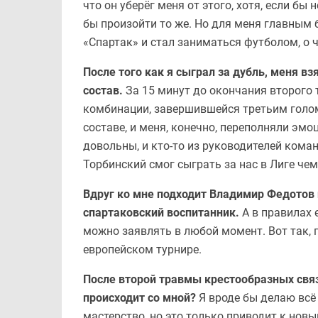
что он уберёг меня от этого, хотя, если б
бы произойти то же. Но для меня главным б
«Спартак» и стал заниматься футболом, о 
После того как я сыграл за дубль, меня в
состав.
За 15 минут до окончания второго 
комбинации, завершившейся третьим голом
составе, и меня, конечно, переполняли эмо
довольны, и кто-то из руководителей коман
Торбинский смог сыграть за нас в Лиге чем
Вдруг ко мне подходит Владимир Федотов и
спартаковский воспитанник.
А в правилах 
можно заявлять в любой момент. Вот так, 
европейском турнире.
После второй травмы крестообразных связ
происходит со мной?
Я вроде бы делаю всё
мастерство, но это только приводит к нов