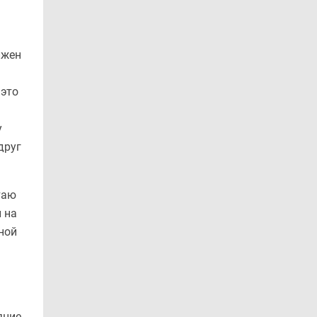
лжен
 это
у
друг
таю
 на
рной
яние