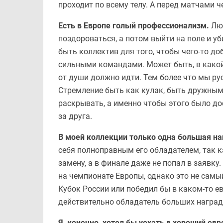
проходит по всему телу. А перед матчами 
Есть в Европе голый профессионализм.
Лю
поздороваться, а потом выйти на поле и уби
быть коллектив для того, чтобы чего-то до
сильными командами. Может быть, в какой-
от души должно идти. Тем более что мы рус
Стремление быть как кулак, быть дружными
раскрывать, а именно чтобы этого было до
за друга.
В моей коллекции только одна большая на
себя полноправным его обладателем, так ка
замену, а в финале даже не попал в заявку
на чемпионате Европы, однако это не самы
Кубок России или победил бы в каком-то е
действительно обладатель больших наград
Я, конечно, хотел бы уехать в хороший евр