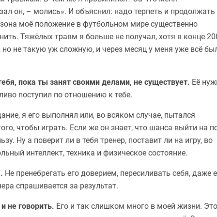
ал он, – молись». И объяснил: надо терпеть и продолжать
сезона моё положение в футбольном мире существенно
нить. Тяжёлых травм я больше не получал, хотя в конце 20
 но не такую уж сложную, и через месяц у меня уже всё бы
ебя, пока ты занят своими делами, не существует.
Её нуж
ливо поступил по отношению к тебе.
ание, я его выполнял или, во всяком случае, пытался
ого, чтобы играть. Если же он знает, что шанса выйти на п
зу. Ну а поверит ли в тебя тренер, поставит ли на игру, во
льный интеллект, техника и физическое состояние.
а.
Не пренебрегать его доверием, пересиливать себя, даже 
енера спрашивается за результат.
 и не говорить.
Его и так слишком много в моей жизни. Это