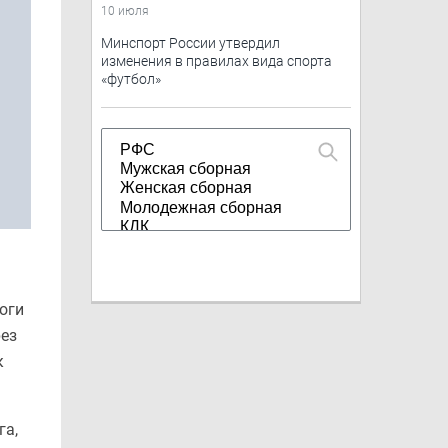
10 июля
Минспорт России утвердил
изменения в правилах вида спорта
«футбол»
оги
рез
к
га,