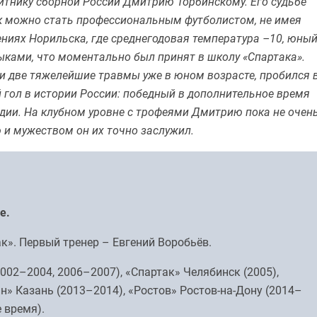
щитнику сборной России Дмитрию Торбинскому. Его судьбе
ак можно стать профессиональным футболистом, не имея
ениях Норильска, где среднегодовая температура –10, юны
ыками, что моментально был принят в школу «Спартака».
и две тяжелейшие травмы уже в юном возрасте, пробился 
й гол в истории России: победный в дополнительное время
дии. На клубном уровне с трофеями Дмитрию пока не очень
ю и мужеством он их точно заслужил.
е.
». Первый тренер – Евгений Воробьёв.
002–2004, 2006–2007), «Спартак» Челябинск (2005),
н» Казань (2013–2014), «Ростов» Ростов-на-Дону (2014–
 время).