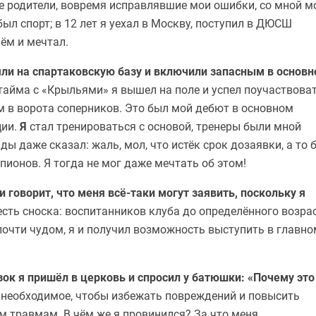
ы не родители, вовремя исправлявшие мои ошибки, со мной м
ыл спорт; в 12 лет я уехал в Москву, поступил в ДЮСШ
чём и мечтал.
зяли на спартаковскую базу и включили запасным в основн
тайма с «Крыльями» я вышел на поле и успел поучаствоват
 в ворота соперников. Это был мой дебют в основном
ции.
Я
стал тренироваться с основой, тренеры были мной
ды даже сказал: жаль, мол, что истёк срок дозаявки, а то 
пионов. Я тогда не мог даже мечтать об этом!
 говорит, что меня всё-таки могут заявить, поскольку я
есть сноска: воспитанников клуба до определённого возра
почти чудом, я и получил возможность выступить в главно
ок я пришёл в церковь и спросил у батюшки: «Почему это
 необходимое, чтобы избежать повреждений и повысить
ым травмам. В чём же я провинился? За что меня