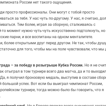
чемпионата России нет такого ощущения.
ди просто профессионалы. Они могут с тобой просто
ваться за тебя. У нас чуть по-другому. У нас, я считаю, до
биваться. Тем более, играя за сборную, сталкиваясь с
то момент нужно чуть-чуть искусственно подтолкнуть, но
ские парни, и все воспитаны на одном менталитете.
, более открытыми друг перед другом. Не так, чтобы душ
статочно для того, чтобы мы на поле чувствовали, что мы 
града – за победу в розыгрыше Кубка России.
Но я не счи
к отыграл в том турнире всего два матча, да и то выходил
. Да, я получил бронзовую медаль, выступив в составе сбо
й большой успех. Вот если бы выиграл чемпионат России,
вропейском турнире, тогда можно было бы говорить, что я
.
опейский клуб.
Но в Европе прежде всего оценивают состо